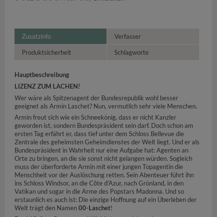
Zusatzinfo
Verfasser
Produktsicherheit
Schlagworte
Hauptbeschreibung
LIZENZ ZUM LACHEN!
Wer wäre als Spitzenagent der Bundesrepublik wohl besser
geeignet als Armin Laschet? Nun, vermutlich sehr viele Menschen.
Armin freut sich wie ein Schneekönig, dass er nicht Kanzler
geworden ist, sondern Bundespräsident sein darf. Doch schon am
ersten Tag erfährt er, dass tief unter dem Schloss Bellevue die
Zentrale des geheimsten Geheimdienstes der Welt liegt. Und er als
Bundespräsident in Wahrheit nur eine Aufgabe hat: Agenten an
Orte zu bringen, an die sie sonst nicht gelangen würden. Sogleich
muss der überforderte Armin mit einer jungen Topagentin die
Menschheit vor der Auslöschung retten. Sein Abenteuer führt ihn
ins Schloss Windsor, an die Côte d'Azur, nach Grönland, in den
Vatikan und sogar in die Arme des Popstars Madonna. Und so
erstaunlich es auch ist: Die einzige Hoffnung auf ein Überleben der
Welt trägt den Namen
00-Laschet
!