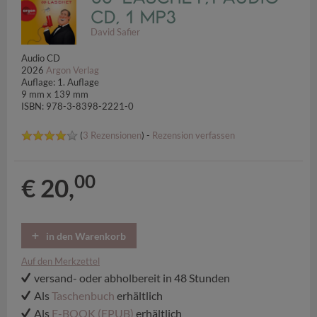
CD, 1 MP3
David Safier
Audio CD
2026
Argon Verlag
Auflage: 1. Auflage
9 mm x 139 mm
ISBN: 978-3-8398-2221-0
(
3 Rezensionen
) -
Rezension verfassen
00
€ 20,
in den Warenkorb
Auf den Merkzettel
versand- oder abholbereit in 48 Stunden
Als
Taschenbuch
erhältlich
Als
E-BOOK (EPUB)
erhältlich