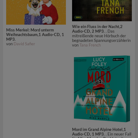
Wie ein Fluss in der Nacht,2
Miss Merkel: Mord unterm
Audio-CD, 2 MP3
. . Das
Weihnachtsbaum,1 Audio-CD, 1
mitreißende neue Hörbuch der
MP3
.
begnadeten Spannungserzählerin
von
David Safier
von
Tana French
Mord im Grand Alpine Hotel,1
Audio-CD, 1 MP3
. . Ein neuer Fall