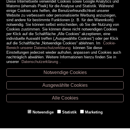
Diese Internetseite verwendet Cookies sowie Google Analytics und
Matomo (ehemals Piwik) für die Analyse und Statistik. Während
einige Cookies uns helfen, die Benutzerfreundlichkeit unserer
Website zu verbessern oder personalisierte Werbung anzuzeigen,
sind andere für bestimmte Funktionen (z. B. für den Warenkorb)
notwendig. Sie können selbst entscheiden, ob Sie der Nutzung von
Cookies zustimmen. Sie können diese nicht notwendigen Cookies
per Klick auf die Schaltfläche „Alle Cookies“ akzeptieren, eine
individuelle Auswahl treffen („Ausgewählte Cookies“) oder per Klick
auf die Schaltfläche „Notwendige Cookies“ ablehnen. Im
Cookie-
Bereich unserer Datenschutzerklärung
können Sie diese
Einstellungen jederzeit wieder aufrufen, anpassen und Cookies auch
nachträglich abwählen. Weitere Informationen hierzu finden Sie in
unserer
Datenschutzerklärung
.
Notwendige Cookies
Unsere Öffnungszeiten
Ausgewählte Cookies
Retz -
02942/20433
Hollabrunn -
02952/30057
Alle Cookies
Eggenburg -
02984/3836
Horn -
02982/3942
Notwendige
Statistik
Marketing
Gmünd -
02852/20482