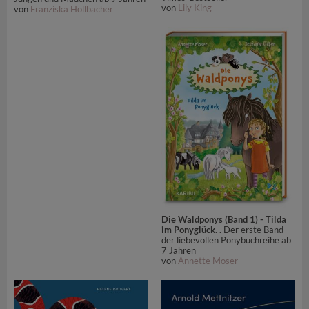
von
Lily King
von
Franziska Höllbacher
Die Waldponys (Band 1) - Tilda
im Ponyglück
. . Der erste Band
der liebevollen Ponybuchreihe ab
7 Jahren
von
Annette Moser