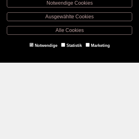
Notwendige Cookies
Unsere Öffnungszeiten
Ausgewählte Cookies
Retz -
02942/20433
Hollabrunn -
02952/30057
Alle Cookies
Eggenburg -
02984/3836
Horn -
02982/3942
Notwendige
Statistik
Marketing
Gmünd -
02852/20482
Zahlungsmethoden
Social Media