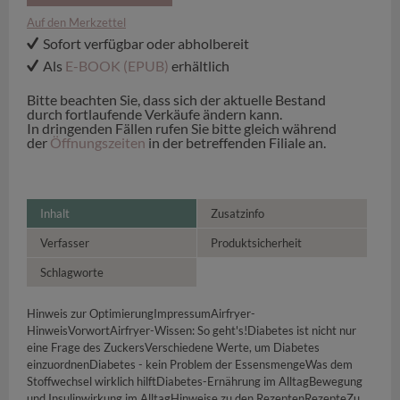
Auf den Merkzettel
Sofort verfügbar oder abholbereit
Als
E-BOOK (EPUB)
erhältlich
Bitte beachten Sie, dass sich der aktuelle Bestand
durch fortlaufende Verkäufe ändern kann.
In dringenden Fällen rufen Sie bitte gleich während
der
Öffnungszeiten
in der betreffenden Filiale an.
Inhalt
Zusatzinfo
Verfasser
Produktsicherheit
Schlagworte
Hinweis zur OptimierungImpressumAirfryer-
HinweisVorwortAirfryer-Wissen: So geht's!Diabetes ist nicht nur
eine Frage des ZuckersVerschiedene Werte, um Diabetes
einzuordnenDiabetes - kein Problem der EssensmengeWas dem
Stoffwechsel wirklich hilftDiabetes-Ernährung im AlltagBewegung
und Insulinwirkung im AlltagHinweise zu den RezeptenRezepteZu