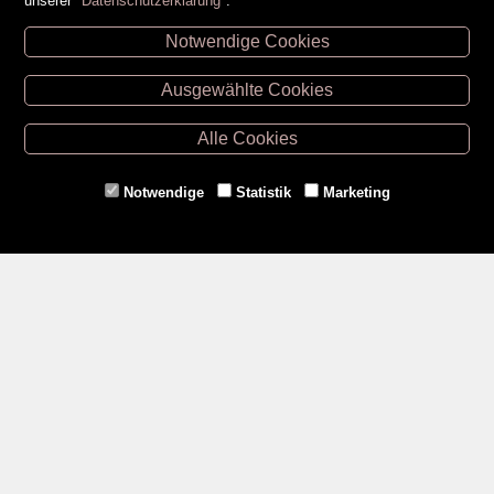
unserer
Datenschutzerklärung
.
Notwendige Cookies
Unsere Öffnungszeiten
Ausgewählte Cookies
Retz -
02942/20433
Hollabrunn -
02952/30057
Alle Cookies
Eggenburg -
02984/3836
Horn -
02982/3942
Notwendige
Statistik
Marketing
Gmünd -
02852/20482
Zahlungsmethoden
Social Media