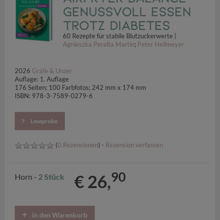
Genussvoll essen
trotz Diabetes
60 Rezepte für stabile Blutzuckerwerte |
Agnieszka Peralta Martin
;
Peter Heilmeyer
2026
Gräfe & Unzer
Auflage: 1. Auflage
176 Seiten; 100 Farbfotos; 242 mm x 174 mm
ISBN: 978-3-7589-0279-6
Leseprobe
(
0 Rezensionen
) -
Rezension verfassen
90
€ 26,
Horn -
2 Stück
in den Warenkorb