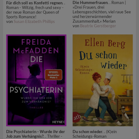
Die Hummerfrauen
. . Roman |
Für dich soll es Konfetti regnen
. .
»Drei Frauen, drei
Roman - Witzig, frech und sexy -
Lebensgeschichten, viel raue See
der neue Roman der Queen of
und herzerwärmender
Sports Romance!
Zusammenhalt.« Merian
von
Susan Elizabeth Phillips
von
Beatrix Gerstberger
Die Psychiaterin - Wurde ihr der
Du schon wieder
. . (K)ein
Job zum Verhängnis?
. . Thriller -
Scheidungs-Roman