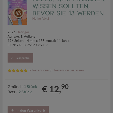
wissen sollten,
bevor sie 13 werden
Heike Abidi
2026
Oetinger
Auflage: 1. Auflage
176 Seiten; 14 mm x 135 mm; ab 11 Jahre
ISBN: 978-3-7512-0894-9
Leseprobe
(
2 Rezensionen
) -
Rezension verfassen
90
€ 12,
Gmünd -
1 Stück
Retz -
2 Stück
in den Warenkorb