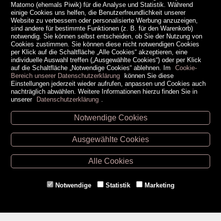
Matomo (ehemals Piwik) für die Analyse und Statistik. Während
einige Cookies uns helfen, die Benutzerfreundlichkeit unserer
Website zu verbessern oder personalisierte Werbung anzuzeigen,
sind andere für bestimmte Funktionen (z. B. für den Warenkorb)
notwendig. Sie können selbst entscheiden, ob Sie der Nutzung von
Cookies zustimmen. Sie können diese nicht notwendigen Cookies
per Klick auf die Schaltfläche „Alle Cookies“ akzeptieren, eine
individuelle Auswahl treffen („Ausgewählte Cookies“) oder per Klick
auf die Schaltfläche „Notwendige Cookies“ ablehnen. Im
Cookie-
Bereich unserer Datenschutzerklärung
können Sie diese
Einstellungen jederzeit wieder aufrufen, anpassen und Cookies auch
nachträglich abwählen. Weitere Informationen hierzu finden Sie in
unserer
Datenschutzerklärung
.
Notwendige Cookies
Unsere Öffnungszeiten
Ausgewählte Cookies
Retz -
02942/20433
Hollabrunn -
02952/30057
Alle Cookies
Eggenburg -
02984/3836
Horn -
02982/3942
Notwendige
Statistik
Marketing
Gmünd -
02852/20482