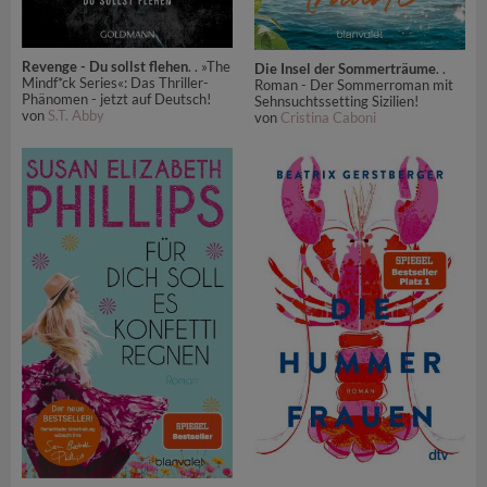
Revenge - Du sollst flehen
. . »The
Die Insel der Sommerträume
. .
Mindf*ck Series«: Das Thriller-
Roman - Der Sommerroman mit
Phänomen - jetzt auf Deutsch!
Sehnsuchtssetting Sizilien!
von
S.T. Abby
von
Cristina Caboni