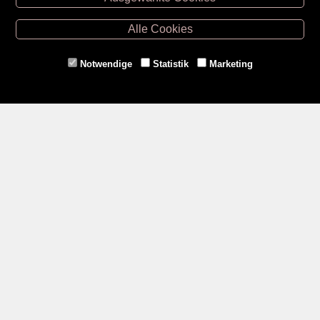
Retz -
02942/20433
Hollabrunn -
02952/30057
Alle Cookies
Eggenburg -
02984/3836
Horn -
02982/3942
Notwendige
Statistik
Marketing
Gmünd -
02852/20482
Zahlungsmethoden
Social Media
Service