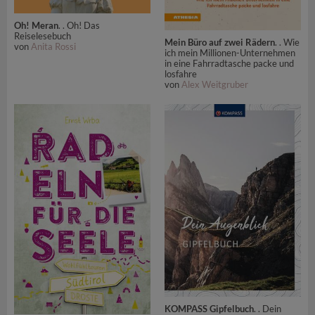
Oh! Meran
. . Oh! Das
Reiselesebuch
Mein Büro auf zwei Rädern
. . Wie
von
Anita Rossi
ich mein Millionen-Unternehmen
in eine Fahrradtasche packe und
losfahre
von
Alex Weitgruber
KOMPASS Gipfelbuch
. . Dein