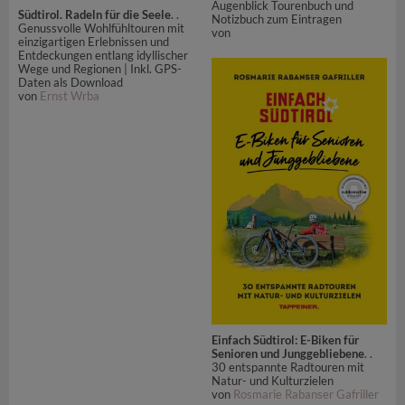
Augenblick Tourenbuch und
Südtirol. Radeln für die Seele
. .
Notizbuch zum Eintragen
Genussvolle Wohlfühltouren mit
von
einzigartigen Erlebnissen und
Entdeckungen entlang idyllischer
Wege und Regionen | Inkl. GPS-
Daten als Download
von
Ernst Wrba
Einfach Südtirol: E-Biken für
Senioren und Junggebliebene
. .
30 entspannte Radtouren mit
Natur- und Kulturzielen
von
Rosmarie Rabanser Gafriller