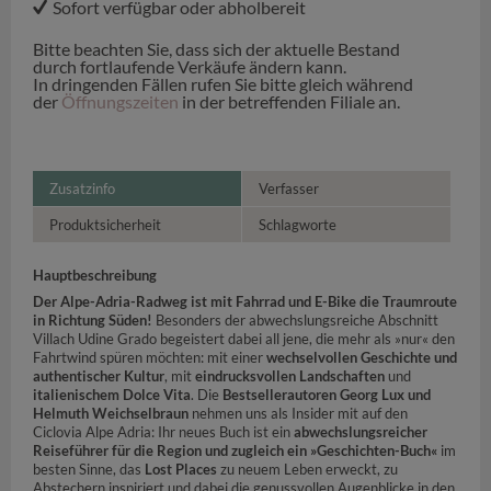
Sofort verfügbar oder abholbereit
Bitte beachten Sie, dass sich der aktuelle Bestand
durch fortlaufende Verkäufe ändern kann.
In dringenden Fällen rufen Sie bitte gleich während
der
Öffnungszeiten
in der betreffenden Filiale an.
Zusatzinfo
Verfasser
Produktsicherheit
Schlagworte
Hauptbeschreibung
Der Alpe-Adria-Radweg ist mit Fahrrad und E-Bike die Traumroute
in Richtung Süden!
Besonders der abwechslungsreiche Abschnitt
Villach Udine Grado begeistert dabei all jene, die mehr als »nur« den
Fahrtwind spüren möchten: mit einer
wechselvollen Geschichte und
authentischer Kultur
, mit
eindrucksvollen Landschaften
und
italienischem Dolce Vita
. Die
Bestsellerautoren Georg Lux und
Helmuth Weichselbraun
nehmen uns als Insider mit auf den
Ciclovia Alpe Adria: Ihr neues Buch ist ein
abwechslungsreicher
Reiseführer für die Region und zugleich ein »Geschichten-Buch«
im
besten Sinne, das
Lost Places
zu neuem Leben erweckt, zu
Abstechern inspiriert und dabei die genussvollen Augenblicke in den