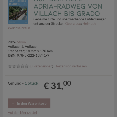
Adria-Radweg von
Villach bis Grado
Geheime Orte und überraschende Entdeckungen
entlang der Strecke |
Georg Lux
;
Helmuth
Weichselbraun
2026
Styria
Auflage: 1. Auflage
192 Seiten; 18 mm x 170 mm
ISBN: 978-3-222-13741-9
(
0 Rezensionen
) -
Rezension verfassen
00
€ 31,
Gmünd -
1 Stück
in den Warenkorb
Auf den Merkzettel