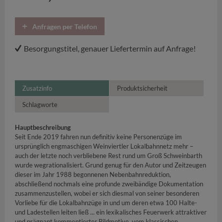
Anfragen per Telefon
Besorgungstitel, genauer Liefertermin auf Anfrage!
Zusatzinfo
Produktsicherheit
Schlagworte
Hauptbeschreibung
Seit Ende 2019 fahren nun definitiv keine Personenzüge im
ursprünglich engmaschigen Weinviertler Lokalbahnnetz mehr –
auch der letzte noch verbliebene Rest rund um Groß Schweinbarth
wurde wegrationalisiert. Grund genug für den Autor und Zeitzeugen
dieser im Jahr 1988 begonnenen Nebenbahnreduktion,
abschließend nochmals eine profunde zweibändige Dokumentation
zusammenzustellen, wobei er sich diesmal von seiner besonderen
Vorliebe für die Lokalbahnzüge in und um deren etwa 100 Halte-
und Ladestellen leiten ließ ... ein lexikalisches Feuerwerk attraktiver
und prägnant kommentierter Bildmotive, vom klassischen