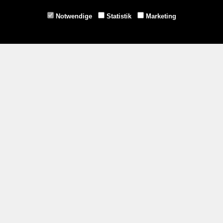
Horn -
02982/3942
Notwendige
Statistik
Marketing
Gmünd -
02852/20482
Zahlungsmethoden
Social Media
Service
Versandkosten
Kontakt
AGB