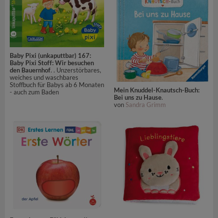
Baby Pixi (unkaputtbar) 167:
Baby Pixi Stoff: Wir besuchen
den Bauernhof
. . Unzerstörbares,
weiches und waschbares
Stoffbuch für Babys ab 6 Monaten
Mein Knuddel-Knautsch-Buch:
- auch zum Baden
Bei uns zu Hause
.
von
Sandra Grimm