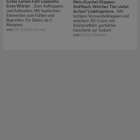
Erstes Lernen Fühl-Leporello.
Mein Kuschel-Klappen-
Erste Wörter
. . Zum Aufklappen
Stoffbuch. Welches Tier siehst
und Aufstellen. Mit haptischen
du hier? Lieblingstiere
. . Mit
Elementen zum Fühlen und
lustigen Verwandelklappen und
Begreifen. Für Babys ab 3
weichem 3D-Cover mit
Monaten
Knistereffekt, perfektes
von
DK Erstes Lernen
Geschenk zur Geburt
von
Kenny Rettore