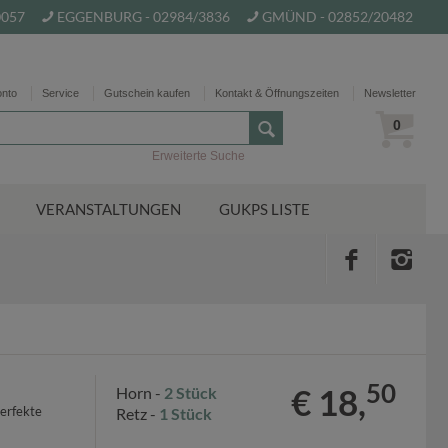
0057
EGGENBURG - 02984/3836
GMÜND - 02852/20482
onto
Service
Gutschein kaufen
Kontakt & Öffnungszeiten
Newsletter
0
Erweiterte Suche
VERANSTALTUNGEN
GUKPS LISTE
50
€ 18,
Horn -
2 Stück
Perfekte
Retz -
1 Stück