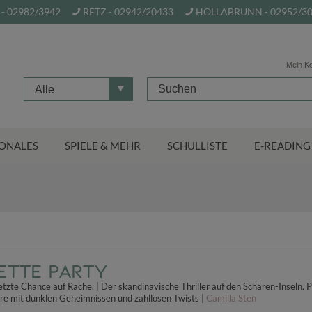
- 02982/3942
RETZ - 02942/20433
HOLLABRUNN - 02952/3
Mein K
Alle
ONALES
SPIELE & MEHR
SCHULLISTE
E-READING
ette Party
etzte Chance auf Rache. | Der skandinavische Thriller auf den Schären-Inseln. 
 mit dunklen Geheimnissen und zahllosen Twists |
Camilla Sten