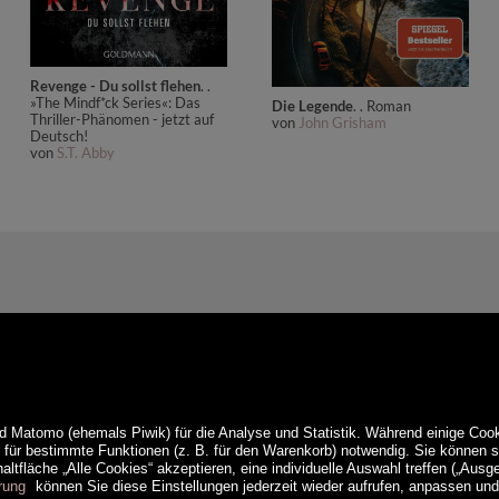
Revenge - Du sollst flehen
. .
»The Mindf*ck Series«: Das
Die Legende
. . Roman
Thriller-Phänomen - jetzt auf
von
John Grisham
Deutsch!
von
S.T. Abby
d Matomo (ehemals Piwik) für die Analyse und Statistik. Während einige Cook
e für bestimmte Funktionen (z. B. für den Warenkorb) notwendig. Sie können
ltfläche „Alle Cookies“ akzeptieren, eine individuelle Auswahl treffen („Ausg
rung
können Sie diese Einstellungen jederzeit wieder aufrufen, anpassen un