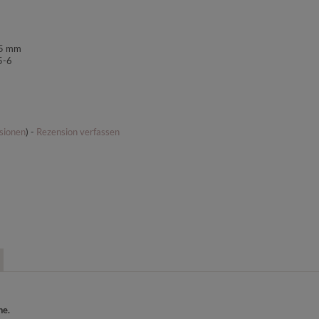
35 mm
5-6
sionen
) -
Rezension verfassen
he.