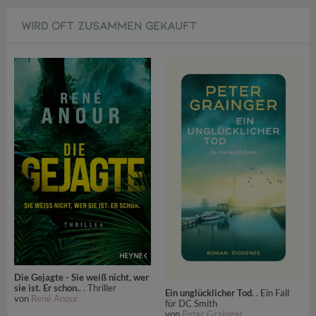
WIRD OFT ZUSAMMEN GEKAUFT
Die Gejagte - Sie weiß nicht, wer
sie ist. Er schon.
. . Thriller
Ein unglücklicher Tod
. . Ein Fall
von
René Anour
für DC Smith
von
Peter Grainger