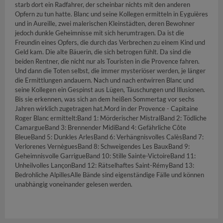
starb dort ein Radfahrer, der scheinbar nichts mit den anderen
Opfern zu tun hatte. Blanc und seine Kollegen ermitteln in Eyguières
und in Aureille, zwei malerischen Kleinstädten, deren Bewohner
jedoch dunkle Geheimnisse mit sich herumtragen. Da ist die
Freundin eines Opfers, die durch das Verbrechen zu einem Kind und
Geld kam. Die alte Bäuerin, die sich betrogen fühlt. Da sind die
beiden Rentner, die nicht nur als Touristen in die Provence fahren.
Und dann die Toten selbst, die immer mysteriöser werden, je länger
die Ermittlungen andauern. Nach und nach entwirren Blanc und
seine Kollegen ein Gespinst aus Lügen, Täuschungen und Illusionen.
Bis sie erkennen, was sich an dem heißen Sommertag vor sechs
Jahren wirklich zugetragen hat.Mord in der Provence - Capitaine
Roger Blanc ermittelt:Band 1: Mörderischer MistralBand 2: Tödliche
CamargueBand 3: Brennender MidiBand 4: Gefährliche Côte
BleueBand 5: Dunkles ArlesBand 6: Verhängnisvolles CalèsBand 7:
Verlorenes VernèguesBand 8: Schweigendes Les BauxBand 9:
Geheimnisvolle GarrigueBand 10: Stille Sainte-VictoireBand 11:
Unheilvolles LançonBand 12: Rätselhaftes Saint-RémyBand 13:
Bedrohliche AlpillesAlle Bände sind eigenständige Fälle und können
unabhängig voneinander gelesen werden.