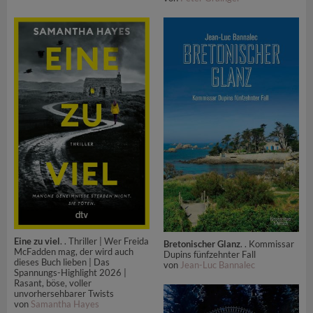
Eine zu viel
. . Thriller | Wer Freida
Bretonischer Glanz
. . Kommissar
McFadden mag, der wird auch
Dupins fünfzehnter Fall
dieses Buch lieben | Das
von
Jean-Luc Bannalec
Spannungs-Highlight 2026 |
Rasant, böse, voller
unvorhersehbarer Twists
von
Samantha Hayes