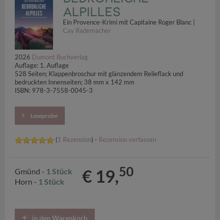
Alpilles
Ein Provence-Krimi mit Capitaine Roger Blanc |
Cay Rademacher
2026
Dumont Buchverlag
Auflage: 1. Auflage
528 Seiten; Klappenbroschur mit glänzendem Relieflack und
bedruckten Innenseiten; 38 mm x 142 mm
ISBN: 978-3-7558-0045-3
Leseprobe
(
1 Rezension
) -
Rezension verfassen
50
€ 19,
Gmünd -
1 Stück
Horn -
1 Stück
in den Warenkorb