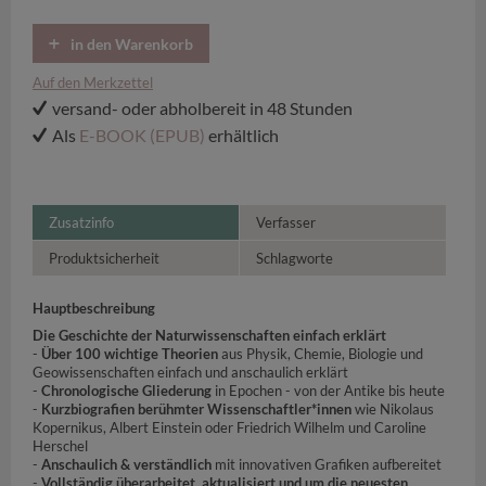
in den Warenkorb
Auf den Merkzettel
versand- oder abholbereit in 48 Stunden
Als
E-BOOK (EPUB)
erhältlich
Zusatzinfo
Verfasser
Produktsicherheit
Schlagworte
Hauptbeschreibung
Die Geschichte der Naturwissenschaften einfach erklärt
-
Über 100 wichtige Theorien
aus Physik, Chemie, Biologie und
Geowissenschaften einfach und anschaulich erklärt
-
Chronologische Gliederung
in Epochen - von der Antike bis heute
-
Kurzbiografien berühmter Wissenschaftler*innen
wie Nikolaus
Kopernikus, Albert Einstein oder Friedrich Wilhelm und Caroline
Herschel
-
Anschaulich & verständlich
mit innovativen Grafiken aufbereitet
-
Vollständig überarbeitet, aktualisiert und um die neuesten