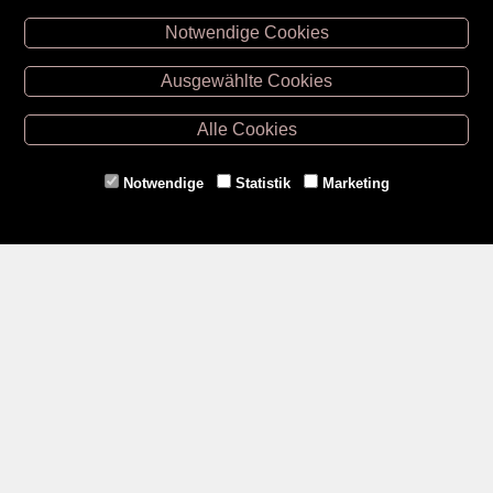
Notwendige Cookies
Unsere Öffnungszeiten
Ausgewählte Cookies
Retz -
02942/20433
Hollabrunn -
02952/30057
Alle Cookies
Eggenburg -
02984/3836
Horn -
02982/3942
Notwendige
Statistik
Marketing
Gmünd -
02852/20482
Zahlungsmethoden
Social Media