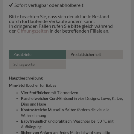
Sofort verfügbar oder abholbereit
Bitte beachten Sie, dass sich der aktuelle Bestand
durch fortlaufende Verkäufe ändern kann.
In dringenden Fällen rufen Sie bitte gleich während
der
Öffnungszeiten
in der betreffenden Filiale an.
Zusatzinfo
Produktsicherheit
Schlagworte
Hauptbeschreibung
Mini-Stoffbücher für Babys
Vier Stoffbücher
mit Tiermotiven
Kuschelweicher Cord-Einband
in vier Designs: Löwe, Katze,
Dino und Hase
Kontrastreiche Musselin-Seiten
fördern die visuelle
Wahrnehmung
Babyfreundlich und praktisch:
Waschbar bei 30 °C mit
Aufhängung
Sicher von Anfang an:
Jedes Material wird sorgfältig