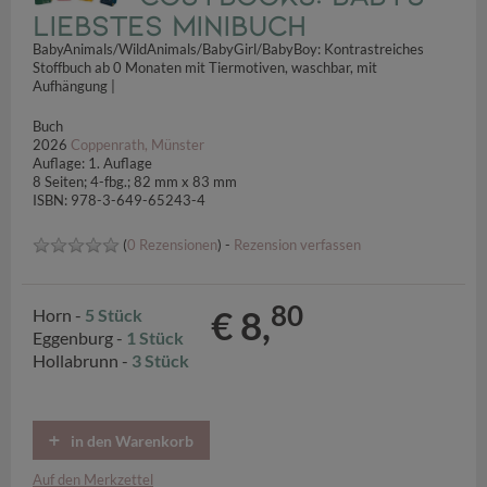
liebstes Minibuch
BabyAnimals/WildAnimals/BabyGirl/BabyBoy: Kontrastreiches
Stoffbuch ab 0 Monaten mit Tiermotiven, waschbar, mit
Aufhängung |
Buch
2026
Coppenrath, Münster
Auflage: 1. Auflage
8 Seiten; 4-fbg.; 82 mm x 83 mm
ISBN: 978-3-649-65243-4
(
0 Rezensionen
) -
Rezension verfassen
80
€ 8,
Horn -
5 Stück
Eggenburg -
1 Stück
Hollabrunn -
3 Stück
in den Warenkorb
Auf den Merkzettel