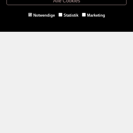
Alle Cookies
Eggenburg -
02984/3836
Horn -
02982/3942
Notwendige
Statistik
Marketing
Gmünd -
02852/20482
Zahlungsmethoden
Social Media
Service
Versandkosten
Kontakt