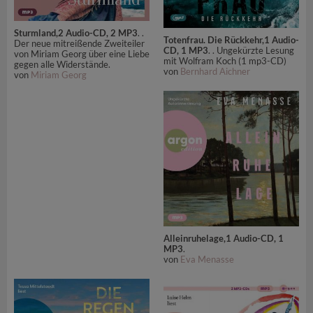
Sturmland,2 Audio-CD, 2 MP3
. .
Totenfrau. Die Rückkehr,1 Audio-
Der neue mitreißende Zweiteiler
CD, 1 MP3
. . Ungekürzte Lesung
von Miriam Georg über eine Liebe
mit Wolfram Koch (1 mp3-CD)
gegen alle Widerstände.
von
Bernhard Aichner
von
Miriam Georg
Alleinruhelage,1 Audio-CD, 1
MP3
.
von
Eva Menasse