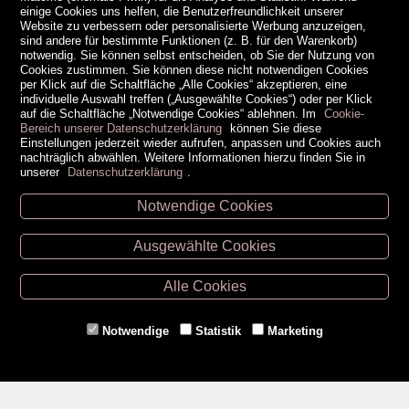
einige Cookies uns helfen, die Benutzerfreundlichkeit unserer
Website zu verbessern oder personalisierte Werbung anzuzeigen,
sind andere für bestimmte Funktionen (z. B. für den Warenkorb)
notwendig. Sie können selbst entscheiden, ob Sie der Nutzung von
Cookies zustimmen. Sie können diese nicht notwendigen Cookies
per Klick auf die Schaltfläche „Alle Cookies“ akzeptieren, eine
individuelle Auswahl treffen („Ausgewählte Cookies“) oder per Klick
auf die Schaltfläche „Notwendige Cookies“ ablehnen. Im
Cookie-
Bereich unserer Datenschutzerklärung
können Sie diese
Einstellungen jederzeit wieder aufrufen, anpassen und Cookies auch
nachträglich abwählen. Weitere Informationen hierzu finden Sie in
unserer
Datenschutzerklärung
.
Notwendige Cookies
Unsere Öffnungszeiten
Ausgewählte Cookies
Retz -
02942/20433
Hollabrunn -
02952/30057
Alle Cookies
Eggenburg -
02984/3836
Horn -
02982/3942
Notwendige
Statistik
Marketing
Gmünd -
02852/20482
Zahlungsmethoden