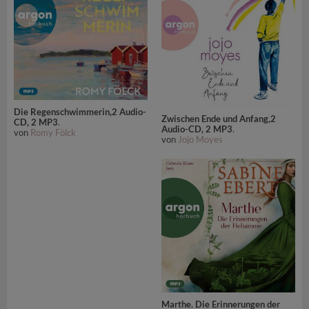
Die Regenschwimmerin,2 Audio-
Zwischen Ende und Anfang,2
CD, 2 MP3
.
Audio-CD, 2 MP3
.
von
Romy Fölck
von
Jojo Moyes
Marthe. Die Erinnerungen der