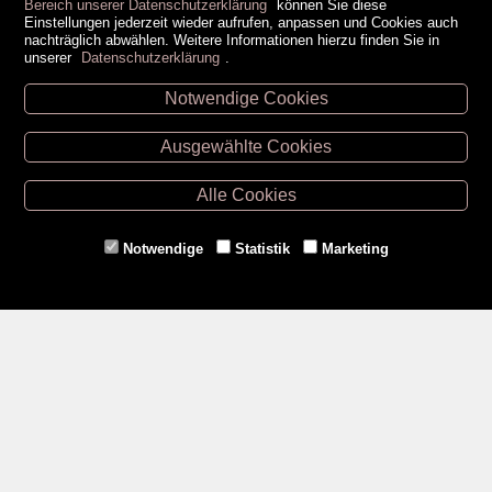
Bereich unserer Datenschutzerklärung
können Sie diese
Einstellungen jederzeit wieder aufrufen, anpassen und Cookies auch
nachträglich abwählen. Weitere Informationen hierzu finden Sie in
unserer
Datenschutzerklärung
.
Notwendige Cookies
Unsere Öffnungszeiten
Ausgewählte Cookies
Retz -
02942/20433
Hollabrunn -
02952/30057
Alle Cookies
Eggenburg -
02984/3836
Horn -
02982/3942
Notwendige
Statistik
Marketing
Gmünd -
02852/20482
Zahlungsmethoden
Social Media