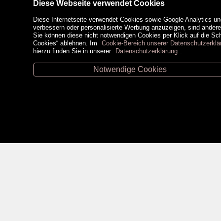
Diese Webseite verwendet Cookies
Diese Internetseite verwendet Cookies sowie Google Analytics un
verbessern oder personalisierte Werbung anzuzeigen, sind ander
Sie können diese nicht notwendigen Cookies per Klick auf die Scha
Cookies“ ablehnen. Im
Cookie-Bereich unserer Datenschutzerklä
hierzu finden Sie in unserer
Datenschutzerklärung
.
Notwendige Cookies
Unsere Öffnungszeiten
Zahlungsm
Retz -
02942/20433
Hollabrunn -
02952/30057
Eggenburg -
02984/3836
Horn -
02982/3942
Social Medi
Gmünd -
02852/20482