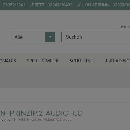
- 02982/3942
RETZ - 02942/20433
HOLLABRUNN - 02952/3
Mein K
Alle
ONALES
SPIELE & MEHR
SCHULLISTE
E-READING
in-Prinzip,2 Audio-CD
olg führt |
John P. Kotter
;
Holger Rathgeber