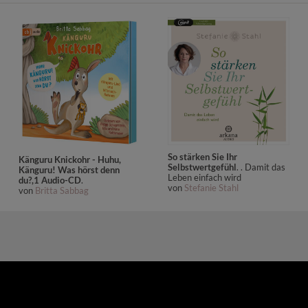
So stärken Sie Ihr
Känguru Knickohr - Huhu,
Selbstwertgefühl
. . Damit das
Känguru! Was hörst denn
Leben einfach wird
du?,1 Audio-CD
.
von
Stefanie Stahl
von
Britta Sabbag