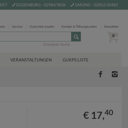
0057
EGGENBURG - 02984/3836
GMÜND - 02852/20482
onto
Service
Gutschein kaufen
Kontakt & Öffnungszeiten
Newsletter
0
Erweiterte Suche
VERANSTALTUNGEN
GUKPS LISTE
40
€ 17,