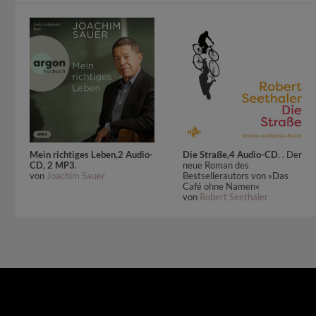
Mein richtiges Leben,2 Audio-
Die Straße,4 Audio-CD
. . Der
CD, 2 MP3
.
neue Roman des
von
Joachim Sauer
Bestsellerautors von »Das
Café ohne Namen«
von
Robert Seethaler