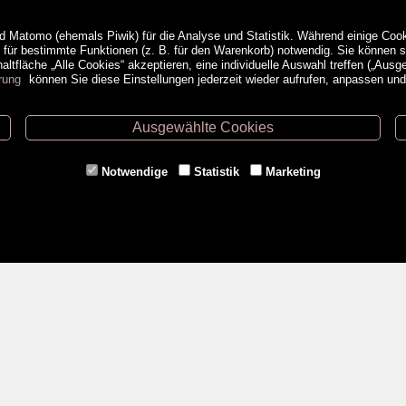
d Matomo (ehemals Piwik) für die Analyse und Statistik. Während einige Cook
e für bestimmte Funktionen (z. B. für den Warenkorb) notwendig. Sie können
ltfläche „Alle Cookies“ akzeptieren, eine individuelle Auswahl treffen („Ausg
rung
können Sie diese Einstellungen jederzeit wieder aufrufen, anpassen un
Ausgewählte Cookies
ethoden
Service
Notwendige
Statistik
Marketing
Versandkosten
Kontakt
AGB
a
Impressum
Datenschutz- & Cookieerklärung
Erweiterte Suche
Veranstaltungen
<VERTRAG WIDERRUFEN>
Gutschein kaufen
Newsletter Anmeldung