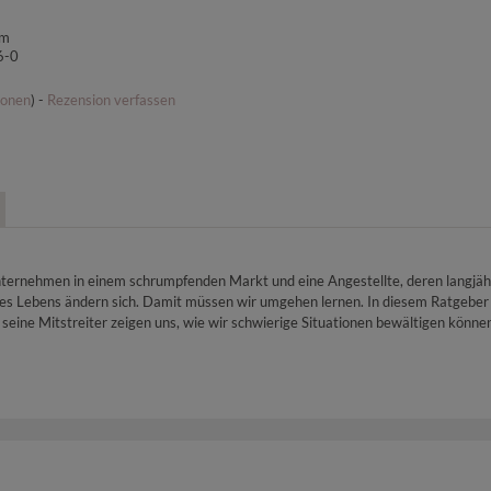
mm
6-0
ionen
) -
Rezension verfassen
ternehmen in einem schrumpfenden Markt und eine Angestellte, deren langjähr
 des Lebens ändern sich. Damit müssen wir umgehen lernen. In diesem Ratgeber
d seine Mitstreiter zeigen uns, wie wir schwierige Situationen bewältigen kö