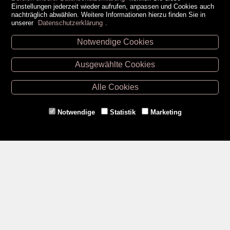
Einstellungen jederzeit wieder aufrufen, anpassen und Cookies auch
nachträglich abwählen. Weitere Informationen hierzu finden Sie in
unserer
Datenschutzerklärung
.
Notwendige Cookies
Unsere Öffnungszeiten
Ausgewählte Cookies
Retz -
02942/20433
Hollabrunn -
02952/30057
Alle Cookies
Eggenburg -
02984/3836
Horn -
02982/3942
Notwendige
Statistik
Marketing
Gmünd -
02852/20482
Zahlungsmethoden
Social Media