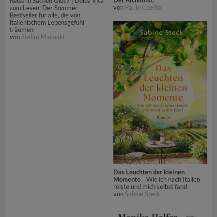
Der Alchimist
.
Reise in Sachen Glück | Dolce Vita
von
Paulo Coelho
zum Lesen: Der Sommer-
Bestseller für alle, die von
italienischem Lebensgefühl
träumen
von
Stefan Maiwald
Das Leuchten der kleinen
Momente
. . Wie ich nach Italien
reiste und mich selbst fand
von
Sabine Steck