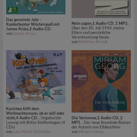
Das gereimte Jahr -
Nein sagen,1 Audio-CD, 1 MP3
. .
Kunterbunter Wörterspaß mit
Über den 20. Juli 1944, meine
James Krüss,2 Audio-CD
.
Eltern und persönliche
von
James Krüss
Verantwortung heute
von
Matthias Brandt
Karlchen hilft dem
Weihnachtsmann, ob er will oder
nicht,4 Audio-CD
. . Ungekürzte
Die Verlorene,2 Audio-CD, 2
Lesung mit Britta Steffenhagen (4
MP3
. . Der neue fesselnde Roman
CDs)
der Autorin von Elbleuchten
von
Lisa-Marie Dickreiter
von
Miriam Georg