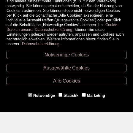
sind andere für bestimmte Funktionen (z. B. für den Warenkorb)
notwendig. Sie können selbst entscheiden, ob Sie der Nutzung von
Cookies zustimmen. Sie können diese nicht notwendigen Cookies
per Klick auf die Schaltfläche „Alle Cookies“ akzeptieren, eine
individuelle Auswahl treffen („Ausgewählte Cookies“) oder per Klick
auf die Schaltfläche „Notwendige Cookies“ ablehnen. Im
Cookie-
Bereich unserer Datenschutzerklärung
können Sie diese
Einstellungen jederzeit wieder aufrufen, anpassen und Cookies auch
nachträglich abwählen. Weitere Informationen hierzu finden Sie in
unserer
Datenschutzerklärung
.
Notwendige Cookies
Unsere Öffnungszeiten
Ausgewählte Cookies
Retz -
02942/20433
Hollabrunn -
02952/30057
Alle Cookies
Eggenburg -
02984/3836
Horn -
02982/3942
Notwendige
Statistik
Marketing
Gmünd -
02852/20482
Zahlungsmethoden