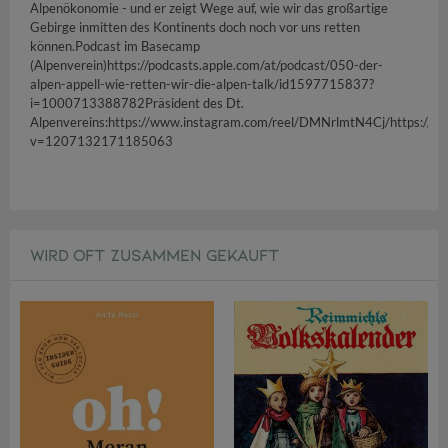
Alpenökonomie - und er zeigt Wege auf, wie wir das großartige
Gebirge inmitten des Kontinents doch noch vor uns retten
können.Podcast im Basecamp
(Alpenverein)https://podcasts.apple.com/at/podcast/050-der-
alpen-appell-wie-retten-wir-die-alpen-talk/id1597715837?
i=1000713388782Präsident des Dt.
Alpenvereins:https://www.instagram.com/reel/DMNrlmtN4Cj/https://w
v=1207132171185063
WIRD OFT ZUSAMMEN GEKAUFT