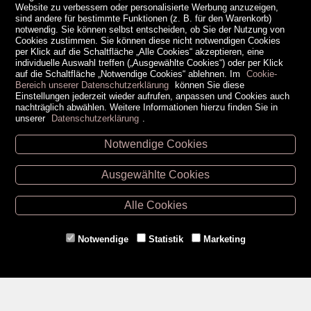
Website zu verbessern oder personalisierte Werbung anzuzeigen,
sind andere für bestimmte Funktionen (z. B. für den Warenkorb)
notwendig. Sie können selbst entscheiden, ob Sie der Nutzung von
Cookies zustimmen. Sie können diese nicht notwendigen Cookies
per Klick auf die Schaltfläche „Alle Cookies“ akzeptieren, eine
individuelle Auswahl treffen („Ausgewählte Cookies“) oder per Klick
auf die Schaltfläche „Notwendige Cookies“ ablehnen. Im
Cookie-
Bereich unserer Datenschutzerklärung
können Sie diese
Einstellungen jederzeit wieder aufrufen, anpassen und Cookies auch
nachträglich abwählen. Weitere Informationen hierzu finden Sie in
unserer
Datenschutzerklärung
.
Notwendige Cookies
Unsere Öffnungszeiten
Ausgewählte Cookies
Retz -
02942/20433
Hollabrunn -
02952/30057
Alle Cookies
Eggenburg -
02984/3836
Horn -
02982/3942
Notwendige
Statistik
Marketing
Gmünd -
02852/20482
Zahlungsmethoden