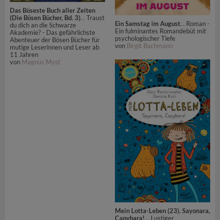
Das Böseste Buch aller Zeiten
(Die Bösen Bücher, Bd. 3)
. . Traust
Ein Samstag im August
. . Roman -
du dich an die Schwarze
Ein fulminantes Romandebüt mit
Akademie? - Das gefährlichste
psychologischer Tiefe
Abenteuer der Bösen Bücher für
von
Birgit Bachmann
mutige Leserinnen und Leser ab
11 Jahren
von
Magnus Myst
Mein Lotta-Leben (23). Sayonara,
Capybara!
. . Lustiger