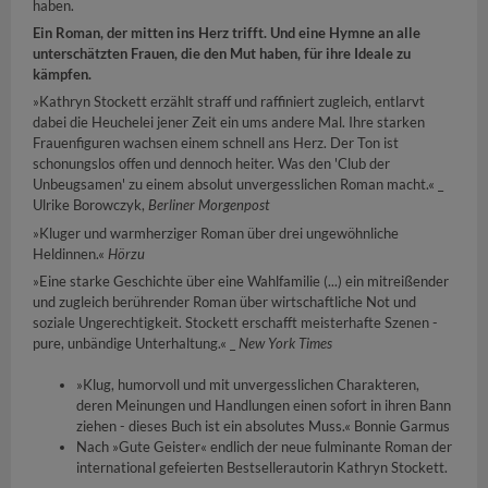
haben.
Ein Roman, der mitten ins Herz trifft. Und eine Hymne an alle
unterschätzten Frauen, die den Mut haben, für ihre Ideale zu
kämpfen.
»Kathryn Stockett erzählt straff und raffiniert zugleich, entlarvt
dabei die Heuchelei jener Zeit ein ums andere Mal. Ihre starken
Frauenfiguren wachsen einem schnell ans Herz. Der Ton ist
schonungslos offen und dennoch heiter. Was den 'Club der
Unbeugsamen' zu einem absolut unvergesslichen Roman macht.« _
Ulrike Borowczyk,
Berliner Morgenpost
»Kluger und warmherziger Roman über drei ungewöhnliche
Heldinnen.«
Hörzu
»Eine starke Geschichte über eine Wahlfamilie (...) ein mitreißender
und zugleich berührender Roman über wirtschaftliche Not und
soziale Ungerechtigkeit. Stockett erschafft meisterhafte Szenen -
pure, unbändige Unterhaltung.« _
New York Times
»Klug, humorvoll und mit unvergesslichen Charakteren,
deren Meinungen und Handlungen einen sofort in ihren Bann
ziehen - dieses Buch ist ein absolutes Muss.« Bonnie Garmus
Nach »Gute Geister« endlich der neue fulminante Roman der
international gefeierten Bestsellerautorin Kathryn Stockett.