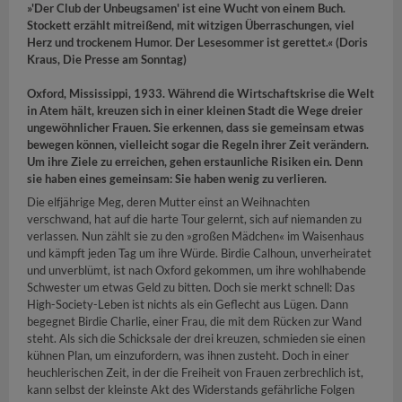
»'Der Club der Unbeugsamen' ist eine Wucht von einem Buch.
Stockett erzählt mitreißend, mit witzigen Überraschungen, viel
Herz und trockenem Humor. Der Lesesommer ist gerettet.« (Doris
Kraus, Die Presse am Sonntag)
Oxford, Mississippi, 1933. Während die Wirtschaftskrise die Welt
in Atem hält, kreuzen sich in einer kleinen Stadt die Wege dreier
ungewöhnlicher Frauen. Sie erkennen, dass sie gemeinsam etwas
bewegen können, vielleicht sogar die Regeln ihrer Zeit verändern.
Um ihre Ziele zu erreichen, gehen erstaunliche Risiken ein. Denn
sie haben eines gemeinsam: Sie haben wenig zu verlieren.
Die elfjährige Meg, deren Mutter einst an Weihnachten
verschwand, hat auf die harte Tour gelernt, sich auf niemanden zu
verlassen. Nun zählt sie zu den »großen Mädchen« im Waisenhaus
und kämpft jeden Tag um ihre Würde. Birdie Calhoun, unverheiratet
und unverblümt, ist nach Oxford gekommen, um ihre wohlhabende
Schwester um etwas Geld zu bitten. Doch sie merkt schnell: Das
High-Society-Leben ist nichts als ein Geflecht aus Lügen. Dann
begegnet Birdie Charlie, einer Frau, die mit dem Rücken zur Wand
steht. Als sich die Schicksale der drei kreuzen, schmieden sie einen
kühnen Plan, um einzufordern, was ihnen zusteht. Doch in einer
heuchlerischen Zeit, in der die Freiheit von Frauen zerbrechlich ist,
kann selbst der kleinste Akt des Widerstands gefährliche Folgen