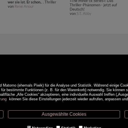
»The Mindf*ck Series«: Das
wer sie ist. Er schon.
. . Thriller
Thriller-Phänomen - jetzt auf
von
René Anour
Deutsch!
von
S.T. Abby
d Matomo (ehemals Piwik) für die Analyse und Statistik. Während einige Cook
e für bestimmte Funktionen (z. B. für den Warenkorb) notwendig. Sie können
ltfläche „Alle Cookies“ akzeptieren, eine individuelle Auswahl treffen („Ausg
rung
können Sie diese Einstellungen jederzeit wieder aufrufen, anpassen un
Ausgewählte Cookies
ethoden
Service