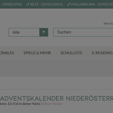
- 02982/3942
RETZ - 02942/20433
HOLLABRUNN - 02952/3
Mein K
Alle
ONALES
SPIELE & MEHR
SCHULLISTE
E-READING
-Adventskalender Niederösterr
ten. Ein Fall in deiner Nähe |
Oliver Fischer