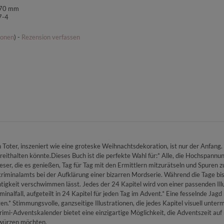
170 mm
7-4
ionen
) -
Rezension verfassen
 Toter, inszeniert wie eine groteske Weihnachtsdekoration, ist nur der Anfang.
ereithalten könnte.Dieses Buch ist die perfekte Wahl für:* Alle, die Hochspan
eser, die es genießen, Tag für Tag mit den Ermittlern mitzurätseln und Spuren
nalamts bei der Aufklärung einer bizarren Mordserie. Während die Tage bis Heil
igkeit verschwimmen lässt. Jedes der 24 Kapitel wird von einer passenden Illu
nalfall, aufgeteilt in 24 Kapitel für jeden Tag im Advent.* Eine fesselnde Jag
.* Stimmungsvolle, ganzseitige Illustrationen, die jedes Kapitel visuell unte
Krimi-Adventskalender bietet eine einzigartige Möglichkeit, die Adventszeit au
t würzen möchten.