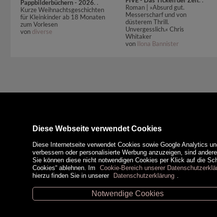
Pappbilderbüchern - 2026
. .
Roman | »Absurd gut.
Kurze Weihnachtsgeschichten
Messerscharf und von
für Kleinkinder ab 18 Monaten
düsterem Thrill.
zum Vorlesen
Unvergesslich.« Chris
von
diverse
Whitaker
von
Ilona Bannister
Diese Webseite verwendet Cookies
Diese Internetseite verwendet Cookies sowie Google Analytics un
verbessern oder personalisierte Werbung anzuzeigen, sind ander
Sie können diese nicht notwendigen Cookies per Klick auf die Scha
Cookies“ ablehnen. Im
Cookie-Bereich unserer Datenschutzerklä
hierzu finden Sie in unserer
Datenschutzerklärung
.
Notwendige Cookies
Unsere Öffnungszeiten
Zahlungsm