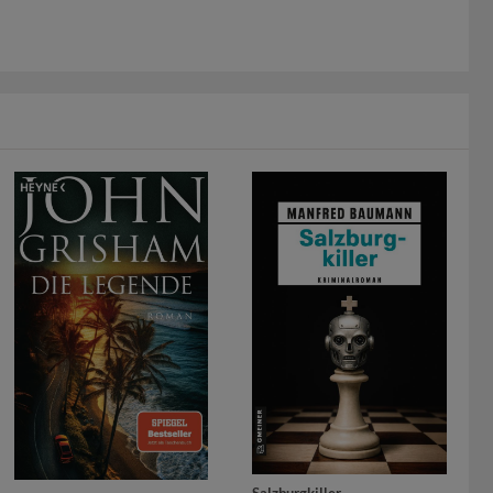
Salzburgkiller
. .