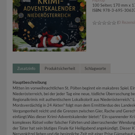
Flipflop
100 Seiten; 170 mm x 
ISBN: 978-3-695-3063
(
0 Rezens
Zusatzinfo
Produktsicherheit
Schlagworte
Hauptbeschreibung
Mitten im vorweihnachtlichen St. Pölten beginnt ein makabres Spiel. Ein
Niederösterreich, bei der jeder Tag eine neue, tödliche Überraschung b
Regionalkrimis mit authentischem Lokalkolorit aus Niederösterreich.* L
Mordsverdächtig in 24 Akten" folgt man dem Ermittlerduo des Landeskrimi
Vergangenheit reicht und die Grenzen zwischen Gier, Rache und Gerecht
einfängt.Was dieser Krimi-Adventskalender bietet:* Ein spannender Krimi
komplexes Rätsel voller falscher Fährten und überraschender Wendungen
der Täter hat sein blutiges Finale für Heiligabend angekündigt. Dieser 
Nervenkitzel lieben und die besinnliche Zeit mit einer Prise Gänsehau