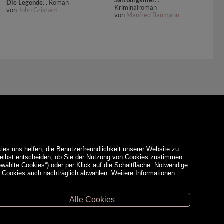
Die Legende
. . Roman
Kriminalroman
von
John Grisham
von
Manfred Baumann
ies uns helfen, die Benutzerfreundlichkeit unserer Website zu
 selbst entscheiden, ob Sie der Nutzung von Cookies zustimmen.
ewählte Cookies“) oder per Klick auf die Schaltfläche „Notwendige
d Cookies auch nachträglich abwählen. Weitere Informationen
Alle Cookies