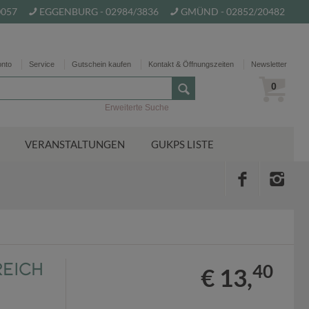
0057
EGGENBURG - 02984/3836
GMÜND - 02852/20482
onto
Service
Gutschein kaufen
Kontakt & Öffnungszeiten
Newsletter
0
Erweiterte Suche
VERANSTALTUNGEN
GUKPS LISTE
eich
40
€ 13,