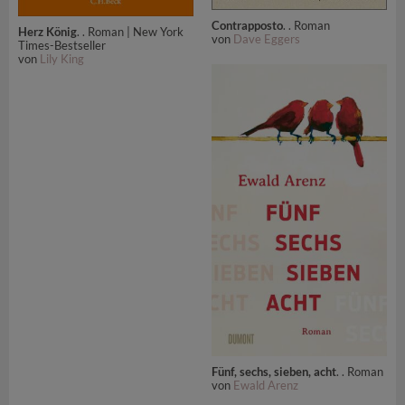
Contrapposto
. . Roman
Herz König
. . Roman | New York
von
Dave Eggers
Times-Bestseller
von
Lily King
Fünf, sechs, sieben, acht
. . Roman
von
Ewald Arenz