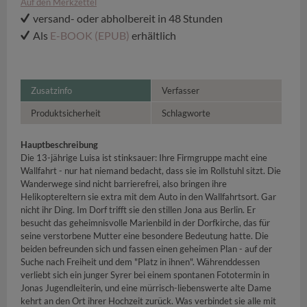
Auf den Merkzettel
versand- oder abholbereit in 48 Stunden
Als
E-BOOK (EPUB)
erhältlich
Zusatzinfo
Verfasser
Produktsicherheit
Schlagworte
Hauptbeschreibung
Die 13-jährige Luisa ist stinksauer: Ihre Firmgruppe macht eine
Wallfahrt - nur hat niemand bedacht, dass sie im Rollstuhl sitzt. Die
Wanderwege sind nicht barrierefrei, also bringen ihre
Helikoptereltern sie extra mit dem Auto in den Wallfahrtsort. Gar
nicht ihr Ding. Im Dorf trifft sie den stillen Jona aus Berlin. Er
besucht das geheimnisvolle Marienbild in der Dorfkirche, das für
seine verstorbene Mutter eine besondere Bedeutung hatte. Die
beiden befreunden sich und fassen einen geheimen Plan - auf der
Suche nach Freiheit und dem "Platz in ihnen". Währenddessen
verliebt sich ein junger Syrer bei einem spontanen Fototermin in
Jonas Jugendleiterin, und eine mürrisch-liebenswerte alte Dame
kehrt an den Ort ihrer Hochzeit zurück. Was verbindet sie alle mit