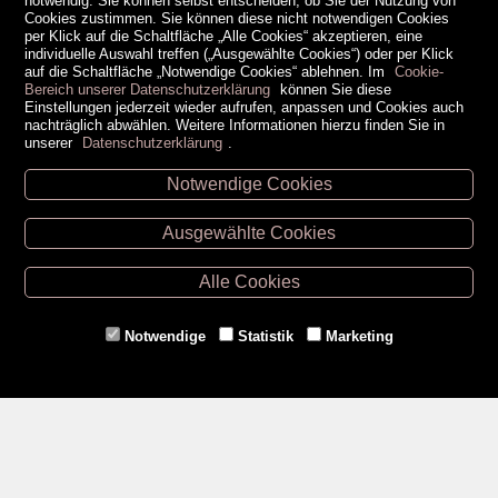
notwendig. Sie können selbst entscheiden, ob Sie der Nutzung von
Cookies zustimmen. Sie können diese nicht notwendigen Cookies
per Klick auf die Schaltfläche „Alle Cookies“ akzeptieren, eine
individuelle Auswahl treffen („Ausgewählte Cookies“) oder per Klick
auf die Schaltfläche „Notwendige Cookies“ ablehnen. Im
Cookie-
Bereich unserer Datenschutzerklärung
können Sie diese
Einstellungen jederzeit wieder aufrufen, anpassen und Cookies auch
nachträglich abwählen. Weitere Informationen hierzu finden Sie in
unserer
Datenschutzerklärung
.
Notwendige Cookies
Unsere Öffnungszeiten
Ausgewählte Cookies
Retz -
02942/20433
Hollabrunn -
02952/30057
Alle Cookies
Eggenburg -
02984/3836
Horn -
02982/3942
Notwendige
Statistik
Marketing
Gmünd -
02852/20482
Zahlungsmethoden