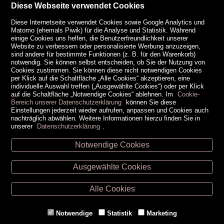
Diese Webseite verwendet Cookies
Diese Internetseite verwendet Cookies sowie Google Analytics und
Matomo (ehemals Piwik) für die Analyse und Statistik. Während
einige Cookies uns helfen, die Benutzerfreundlichkeit unserer
Website zu verbessern oder personalisierte Werbung anzuzeigen,
sind andere für bestimmte Funktionen (z. B. für den Warenkorb)
notwendig. Sie können selbst entscheiden, ob Sie der Nutzung von
Cookies zustimmen. Sie können diese nicht notwendigen Cookies
per Klick auf die Schaltfläche „Alle Cookies“ akzeptieren, eine
individuelle Auswahl treffen („Ausgewählte Cookies“) oder per Klick
auf die Schaltfläche „Notwendige Cookies“ ablehnen. Im
Cookie-
Bereich unserer Datenschutzerklärung
können Sie diese
Einstellungen jederzeit wieder aufrufen, anpassen und Cookies auch
nachträglich abwählen. Weitere Informationen hierzu finden Sie in
unserer
Datenschutzerklärung
.
Notwendige Cookies
Unsere Öffnungszeiten
Ausgewählte Cookies
Retz -
02942/20433
Hollabrunn -
02952/30057
Alle Cookies
Eggenburg -
02984/3836
Horn -
02982/3942
Notwendige
Statistik
Marketing
Gmünd -
02852/20482