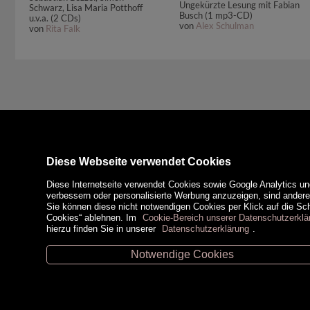
Ungekürzte Lesung mit Fabian
Schwarz, Lisa Maria Potthoff
Busch (1 mp3-CD)
u.v.a. (2 CDs)
von
Alex Schulman
von
Rita Falk
Diese Webseite verwendet Cookies
Diese Internetseite verwendet Cookies sowie Google Analytics un
verbessern oder personalisierte Werbung anzuzeigen, sind ander
Sie können diese nicht notwendigen Cookies per Klick auf die Scha
Cookies“ ablehnen. Im
Cookie-Bereich unserer Datenschutzerklä
hierzu finden Sie in unserer
Datenschutzerklärung
.
Notwendige Cookies
Unsere Öffnungszeiten
Zahlungsm
Retz -
02942/20433
Hollabrunn -
02952/30057