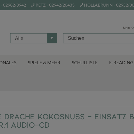
- 02982/3942
RETZ - 02942/20433
HOLLABRUNN - 02952/3
Mein K
Alle
ONALES
SPIELE & MEHR
SCHULLISTE
E-READING
e Drache Kokosnuss - Einsatz b
,1 Audio-CD