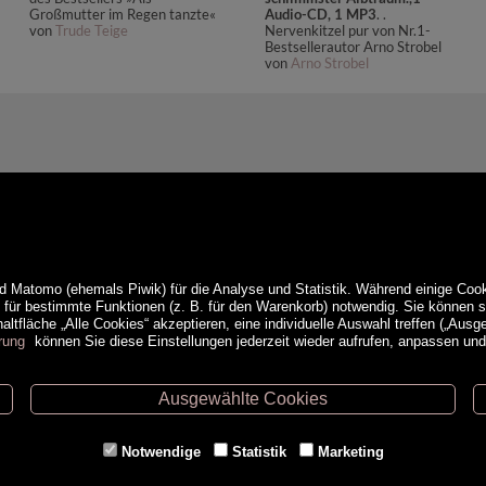
Großmutter im Regen tanzte«
Audio-CD, 1 MP3
. .
von
Trude Teige
Nervenkitzel pur von Nr.1-
Bestsellerautor Arno Strobel
von
Arno Strobel
d Matomo (ehemals Piwik) für die Analyse und Statistik. Während einige Cook
e für bestimmte Funktionen (z. B. für den Warenkorb) notwendig. Sie können
ltfläche „Alle Cookies“ akzeptieren, eine individuelle Auswahl treffen („Ausg
rung
können Sie diese Einstellungen jederzeit wieder aufrufen, anpassen un
Ausgewählte Cookies
ethoden
Service
Notwendige
Statistik
Marketing
Versandkosten
Kontakt