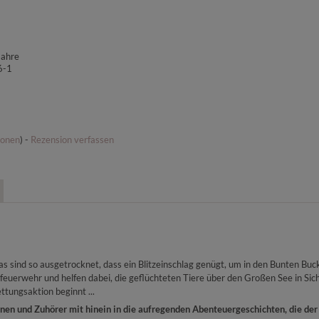
Jahre
6-1
ionen
) -
Rezension verfassen
as sind so ausgetrocknet, dass ein Blitzeinschlag genügt, um in den Bunten Buc
uerwehr und helfen dabei, die geflüchteten Tiere über den Großen See in Siche
tungsaktion beginnt ...
n und Zuhörer mit hinein in die aufregenden Abenteuergeschichten, die der 