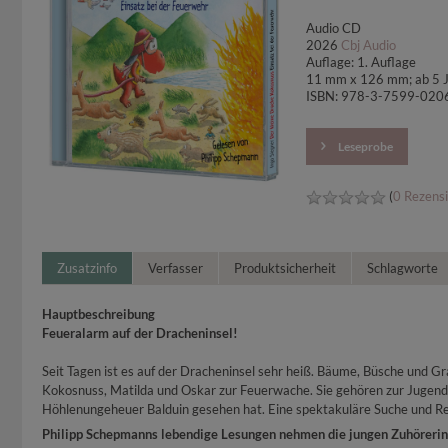
Audio CD
2026
Cbj Audio
Auflage: 1. Auflage
11 mm x 126 mm; ab 5 
ISBN: 978-3-7599-020
Leseprobe
(
0 Rezens
Zusatzinfo
Verfasser
Produktsicherheit
Schlagworte
Hauptbeschreibung
Feueralarm auf der Dracheninsel!
Seit Tagen ist es auf der Dracheninsel sehr heiß. Bäume, Büsche und Gr
Kokosnuss, Matilda und Oskar zur Feuerwache. Sie gehören zur Jugendfe
Höhlenungeheuer Balduin gesehen hat. Eine spektakuläre Suche und Ret
Philipp Schepmanns lebendige Lesungen nehmen die jungen Zuhörerinne