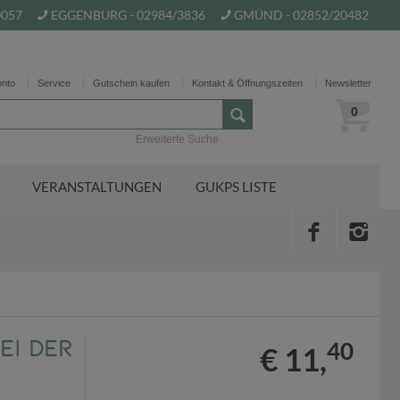
0057
EGGENBURG - 02984/3836
GMÜND - 02852/20482
onto
Service
Gutschein kaufen
Kontakt & Öffnungszeiten
Newsletter
0
Erweiterte Suche
VERANSTALTUNGEN
GUKPS LISTE
ei der
40
€ 11,