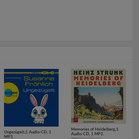
Memories of Heidelberg,1
Ungezügelt,1 Audio-CD, 1
Audio-CD, 1 MP3
.
MP3
.
von
Heinz Strunk