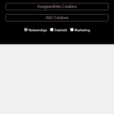
Ausgewählte Cookies
Retz -
02942/20433
Hollabrunn -
02952/30057
Alle Cookies
Eggenburg -
02984/3836
Horn -
02982/3942
Notwendige
Statistik
Marketing
Gmünd -
02852/20482
Zahlungsmethoden
Social Media
Service