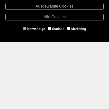
Ausgewählte Cookies
Retz -
02942/20433
Hollabrunn -
02952/30057
Alle Cookies
Eggenburg -
02984/3836
Horn -
02982/3942
Notwendige
Statistik
Marketing
Gmünd -
02852/20482
Zahlungsmethoden
Social Media
Service