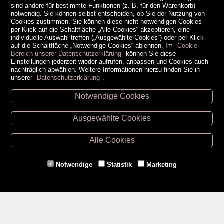
sind andere für bestimmte Funktionen (z. B. für den Warenkorb)
notwendig. Sie können selbst entscheiden, ob Sie der Nutzung von
Cookies zustimmen. Sie können diese nicht notwendigen Cookies
per Klick auf die Schaltfläche „Alle Cookies“ akzeptieren, eine
individuelle Auswahl treffen („Ausgewählte Cookies“) oder per Klick
auf die Schaltfläche „Notwendige Cookies“ ablehnen. Im
Cookie-
Bereich unserer Datenschutzerklärung
können Sie diese
Einstellungen jederzeit wieder aufrufen, anpassen und Cookies auch
nachträglich abwählen. Weitere Informationen hierzu finden Sie in
unserer
Datenschutzerklärung
.
Notwendige Cookies
Unsere Öffnungszeiten
Ausgewählte Cookies
Retz -
02942/20433
Hollabrunn -
02952/30057
Alle Cookies
Eggenburg -
02984/3836
Horn -
02982/3942
Notwendige
Statistik
Marketing
Gmünd -
02852/20482
Zahlungsmethoden