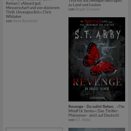
Tirol mit kurzweiligen Beiträgen
Roman | »Absurd gut.
zu Land und Leuten
Messerscharf und von düsterem
von
Birgitt Drewes
Thrill. Unvergesslich.« Chris
Whitaker
von
Ilona Bannister
Revenge - Du sollst flehen
. . »The
Mindf*ck Series«: Das Thriller-
Phänomen - jetzt auf Deutsch!
von
S.T. Abby