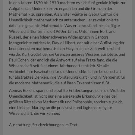
In den Jahren 1870 bis 1970 machten es sich fünf geniale Köpfe zur
Aufgabe, das Undenkbare zu ergründen und die Grenzen der
Mathematik zu sprengen. Als Erster wagte es Georg Cantor die
Unendlichkeit mathematisch zu untersuchen - er revolutionierte
dabei die gesamte Mathematik. Was er herausfand, beschäftigte
Wissenschaftler bis in die 1960er Jahre: Unter ihnen Bertrand
Russell, der einen folgenschweren Widerspruch in Cantors
Mengenlehre entdeckte, David Hilbert, der mit einer Auflistung der
bedeutendsten mathematischen Fragen seiner Zeit weltberühmt
wurde, Kurt Gödel, der die Grenzen unseres Wissens auslotete, und
Paul Cohen, der endlich die Antwort auf eine Frage fand, die die
Wissenschaft seit fast einem Jahrhundert umtrieb. Sie alle
verbindet ihre Faszination für die Unendlichkeit, ihre Leidenschaft
für abstraktes Denken, ihre Vorstellungskraft - und ihr Verdienst für
die moderne Mathematik, die auf ihren Erkenntnissen fußt.
Aeneas Roochs spannend erzählte Entdeckungsreise in die Welt der
Unendlichkeit ist nicht nur eine anregende Erkundung eines der
größten Rätsel von Mathematik und Philosophie, sondern zugleich
eine Liebeserklärung an die präziseste und logisch strengste
Wissenschaft, die wir kennen.
Ausstattung: Strichzeichnungen im Text