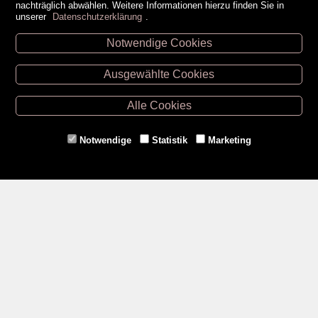
nachträglich abwählen. Weitere Informationen hierzu finden Sie in
unserer
Datenschutzerklärung
.
Notwendige Cookies
Unsere Öffnungszeiten
Ausgewählte Cookies
Retz -
02942/20433
Hollabrunn -
02952/30057
Alle Cookies
Eggenburg -
02984/3836
Horn -
02982/3942
Notwendige
Statistik
Marketing
Gmünd -
02852/20482
Zahlungsmethoden
Social Media