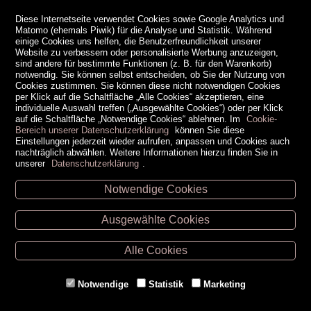
Diese Internetseite verwendet Cookies sowie Google Analytics und
Matomo (ehemals Piwik) für die Analyse und Statistik. Während
einige Cookies uns helfen, die Benutzerfreundlichkeit unserer
Website zu verbessern oder personalisierte Werbung anzuzeigen,
sind andere für bestimmte Funktionen (z. B. für den Warenkorb)
notwendig. Sie können selbst entscheiden, ob Sie der Nutzung von
Cookies zustimmen. Sie können diese nicht notwendigen Cookies
per Klick auf die Schaltfläche „Alle Cookies“ akzeptieren, eine
individuelle Auswahl treffen („Ausgewählte Cookies“) oder per Klick
auf die Schaltfläche „Notwendige Cookies“ ablehnen. Im
Cookie-
Bereich unserer Datenschutzerklärung
können Sie diese
Einstellungen jederzeit wieder aufrufen, anpassen und Cookies auch
nachträglich abwählen. Weitere Informationen hierzu finden Sie in
unserer
Datenschutzerklärung
.
Notwendige Cookies
Unsere Öffnungszeiten
Ausgewählte Cookies
Retz -
02942/20433
Hollabrunn -
02952/30057
Alle Cookies
Eggenburg -
02984/3836
Horn -
02982/3942
Notwendige
Statistik
Marketing
Gmünd -
02852/20482