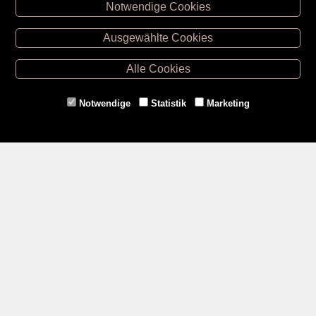
Notwendige Cookies
Unsere Öffnungszeiten
Ausgewählte Cookies
Retz -
02942/20433
Hollabrunn -
02952/30057
Alle Cookies
Eggenburg -
02984/3836
Horn -
02982/3942
Notwendige
Statistik
Marketing
Gmünd -
02852/20482
Zahlungsmethoden
Social Media