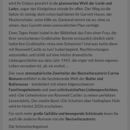
wird ihr Einlass gewährt in die
glamouröse Welt der Lords und
Ladys
, sogar das Königshaus stünde ihr offen. Der Weg an die
Spitze ist steinig, doch schon bald bietet ihr Garrett Hayes, der
Musterschüler, seine Hilfe an. Dankend nimmt sie an, ohne zu
ahnen, dass Garrett einen unmoralischen Plan verfolgt.
Eines Tages findet Isabel in der Bibliothek das Foto einer Frau, die
ihrer verstorbenen Großmutter Bonnie erstaunlich ähnlich sieht -
hatte ihre Großmutter etwa eine Schwester? Und was hatte diese
mit Rosewell Castle zu tun? Isabel beginnt, Nachforschungen
anzustellen, und stößt auf eine höchst dramatische
Liebesgeschichte aus dem Jahr 1969, die enger mit ihrem eigenen
Leben verwoben ist, als sie erahnt ...
Der neue
atmosphärische Zweiteiler der Bestsellerautorin Corina
Bomann
entführt in die faszinierende Welt der
Butler und
Butleresses
- kombiniert mit einem folgenschweren
Familiengeheimnis
und zwei
schicksalshaften Liebesgeschichten,
wird »Die Geheimnisse von Rosewell Castle« zu einem perfekten
Leseerlebnis. Der zweite Band »Die Schatten über Hallingham Hall«
wird im Herbst 2026 erscheinen.
Für noch mehr
große Gefühle und bewegende Schicksale
lesen Sie
auch die anderen Romane von der
Bestsellerautorin
:
Die Schmetterlingsinsel