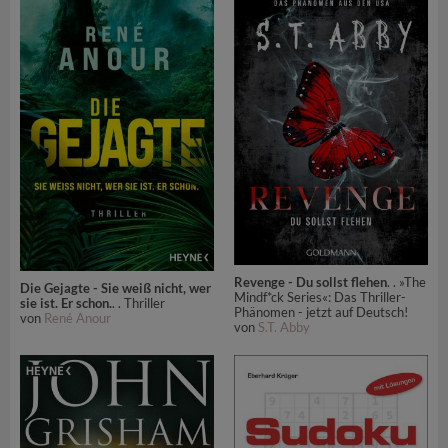
Revenge - Du sollst flehen
. . »The
Die Gejagte - Sie weiß nicht, wer
Mindf*ck Series«: Das Thriller-
sie ist. Er schon.
. . Thriller
Phänomen - jetzt auf Deutsch!
von
René Anour
von
S.T. Abby