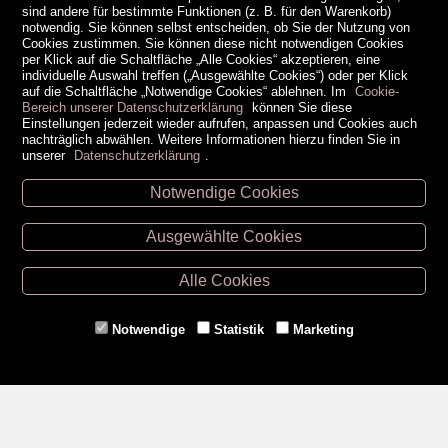
sind andere für bestimmte Funktionen (z. B. für den Warenkorb)
notwendig. Sie können selbst entscheiden, ob Sie der Nutzung von
Cookies zustimmen. Sie können diese nicht notwendigen Cookies
per Klick auf die Schaltfläche „Alle Cookies“ akzeptieren, eine
individuelle Auswahl treffen („Ausgewählte Cookies“) oder per Klick
auf die Schaltfläche „Notwendige Cookies“ ablehnen. Im
Cookie-
Bereich unserer Datenschutzerklärung
können Sie diese
Einstellungen jederzeit wieder aufrufen, anpassen und Cookies auch
nachträglich abwählen. Weitere Informationen hierzu finden Sie in
unserer
Datenschutzerklärung
.
Notwendige Cookies
Unsere Öffnungszeiten
Ausgewählte Cookies
Retz -
02942/20433
Hollabrunn -
02952/30057
Alle Cookies
Eggenburg -
02984/3836
Horn -
02982/3942
Notwendige
Statistik
Marketing
Gmünd -
02852/20482
Zahlungsmethoden