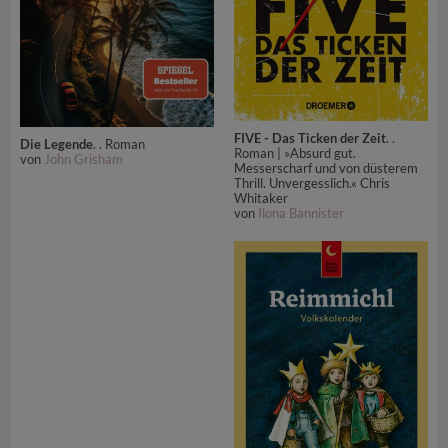
FIVE - Das Ticken der Zeit
. .
Die Legende
. . Roman
Roman | »Absurd gut.
von
John Grisham
Messerscharf und von düsterem
Thrill. Unvergesslich.« Chris
Whitaker
von
Ilona Bannister