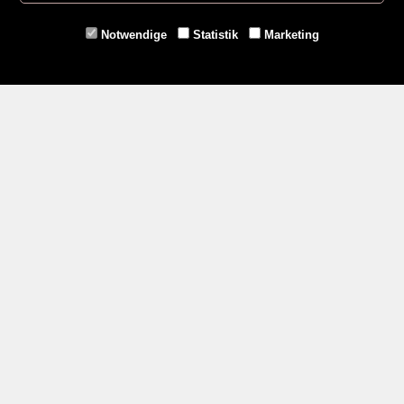
Eggenburg -
02984/3836
Horn -
02982/3942
Notwendige
Statistik
Marketing
Gmünd -
02852/20482
Zahlungsmethoden
Social Media
Service
Versandkosten
Kontakt
AGB