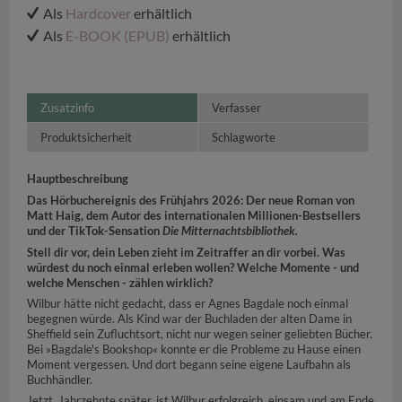
Als
Hardcover
erhältlich
Als
E-BOOK (EPUB)
erhältlich
Zusatzinfo
Verfasser
Produktsicherheit
Schlagworte
Hauptbeschreibung
Das Hörbuchereignis des Frühjahrs 2026: Der neue Roman von
Matt Haig, dem Autor des internationalen Millionen-Bestsellers
und der TikTok-Sensation
Die Mitternachtsbibliothek.
Stell dir vor, dein Leben zieht im Zeitraffer an dir vorbei. Was
würdest du noch einmal erleben wollen? Welche Momente - und
welche Menschen - zählen wirklich?
Wilbur hätte nicht gedacht, dass er Agnes Bagdale noch einmal
begegnen würde. Als Kind war der Buchladen der alten Dame in
Sheffield sein Zufluchtsort, nicht nur wegen seiner geliebten Bücher.
Bei »Bagdale's Bookshop« konnte er die Probleme zu Hause einen
Moment vergessen. Und dort begann seine eigene Laufbahn als
Buchhändler.
Jetzt, Jahrzehnte später, ist Wilbur erfolgreich, einsam und am Ende