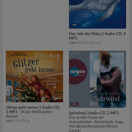
Das Jahr der Wale,2 Audio-CD, 2
MP3
.
von
Kelly Anderson
Glitzer geht immer,1 Audio-CD,
1 MP3
. . (K)ein Weihnachts-
Salzwind,2 Audio-CD, 2 MP3
. .
Roman
Das große Finale der
von
Ellen Berg
dramatischen »Sturmland«-Saga.
Von Bestsellerautorin Miriam
Georg!