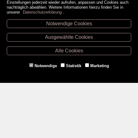
Einstellungen jederzeit wieder aufrufen, anpassen und Cookies auch
nachträglich abwählen. Weitere Informationen hierzu finden Sie in
unserer
Datenschutzerklärung
.
Notwendige Cookies
Unsere Öffnungszeiten
Ausgewählte Cookies
Retz -
02942/20433
Hollabrunn -
02952/30057
Alle Cookies
Eggenburg -
02984/3836
Horn -
02982/3942
Notwendige
Statistik
Marketing
Gmünd -
02852/20482
Zahlungsmethoden
Social Media