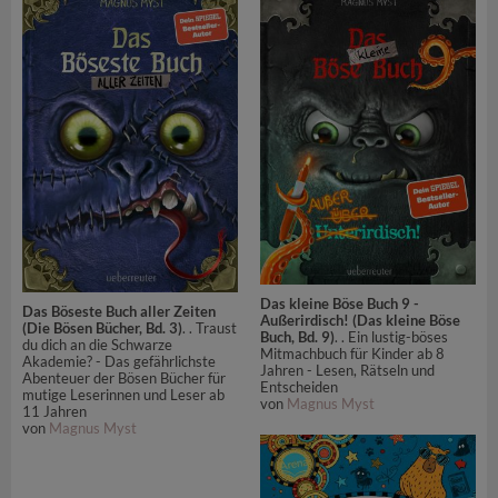
Das kleine Böse Buch 9 -
Das Böseste Buch aller Zeiten
Außerirdisch! (Das kleine Böse
(Die Bösen Bücher, Bd. 3)
. . Traust
Buch, Bd. 9)
. . Ein lustig-böses
du dich an die Schwarze
Mitmachbuch für Kinder ab 8
Akademie? - Das gefährlichste
Jahren - Lesen, Rätseln und
Abenteuer der Bösen Bücher für
Entscheiden
mutige Leserinnen und Leser ab
von
Magnus Myst
11 Jahren
von
Magnus Myst