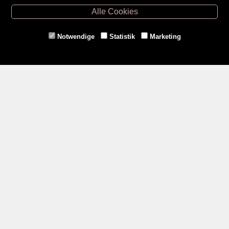
Hollabrunn -
02952/30057
Alle Cookies
Eggenburg -
02984/3836
Horn -
02982/3942
Notwendige
Statistik
Marketing
Gmünd -
02852/20482
Zahlungsmethoden
Social Media
Service
Versandkosten