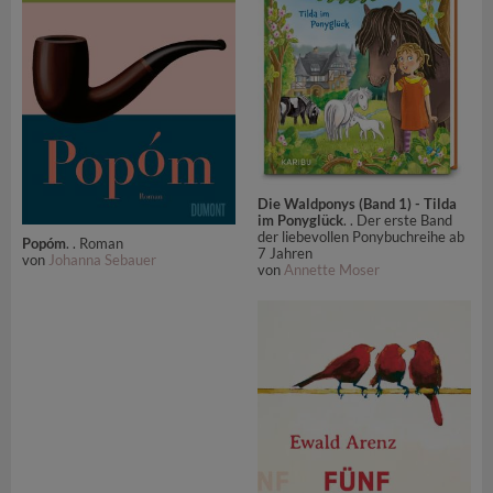
Die Waldponys (Band 1) - Tilda
im Ponyglück
. . Der erste Band
der liebevollen Ponybuchreihe ab
Popóm
. . Roman
7 Jahren
von
Johanna Sebauer
von
Annette Moser