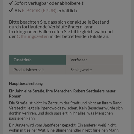
Sofort verfügbar oder abholbereit
Als
E-BOOK (EPUB)
erhältlich
Bitte beachten Sie, dass sich der aktuelle Bestand
durch fortlaufende Verkäufe ändern kann.
In dringenden Fällen rufen Sie bitte gleich während
der
Öffnungszeiten
in der betreffenden Filiale an.
Zusatzinfo
Verfasser
Produktsicherheit
Schlagworte
Hauptbeschreibung
Ein Jahr, eine Straße, ihre Menschen: Robert Seethalers neuer
Roman
Die Straße ist nicht im Zentrum der Stadt und nicht an ihrem Rand.
Versteckt liegt sie irgendwo dazwischen. Kein Besucher würde sich
dorthin verirren, und doch passiert in ihr alles, was Menschen
passieren kann.
Ein Junge wird vom Jagdfieber gepackt. Ein anderer weiß nicht,
wohin mit seiner Wut. Eine Blumenhändlerin lebt für einen Mann,