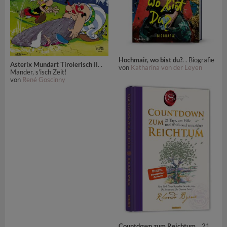
Hochmair, wo bist du?
. . Biografie
Asterix Mundart Tirolerisch II
. .
von
Katharina von der Leyen
Mander, s'isch Zeit!
von
René Goscinny
Countdown zum Reichtum
. . 21