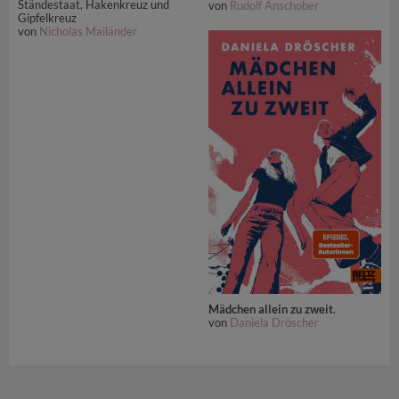
Ständestaat, Hakenkreuz und
von
Rudolf Anschober
Gipfelkreuz
von
Nicholas Mailänder
Mädchen allein zu zweit
.
von
Daniela Dröscher