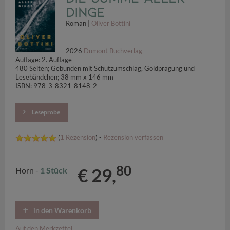
Dinge
Roman |
Oliver Bottini
2026
Dumont Buchverlag
Auflage: 2. Auflage
480 Seiten; Gebunden mit Schutzumschlag, Goldprägung und
Lesebändchen; 38 mm x 146 mm
ISBN: 978-3-8321-8148-2
Leseprobe
(
1 Rezension
) -
Rezension verfassen
80
€ 29,
Horn -
1 Stück
in den Warenkorb
Auf den Merkzettel