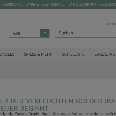
- 02982/3942
RETZ - 02942/20433
HOLLABRUNN - 02952/3
Mein K
Alle
ONALES
SPIELE & MEHR
SCHULLISTE
E-READING
er des Verfluchten Goldes (Ban
euer beginnt
 einzigartige Fantasy-Graphic-Novel - Sandors und Valeas erstes Abenteuer für 