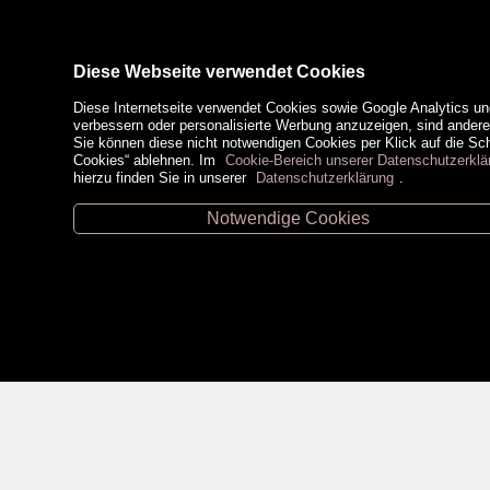
Diese Webseite verwendet Cookies
Diese Internetseite verwendet Cookies sowie Google Analytics un
verbessern oder personalisierte Werbung anzuzeigen, sind ander
Sie können diese nicht notwendigen Cookies per Klick auf die Scha
Cookies“ ablehnen. Im
Cookie-Bereich unserer Datenschutzerklä
hierzu finden Sie in unserer
Datenschutzerklärung
.
Notwendige Cookies
Unsere Öffnungszeiten
Zahlungsm
Retz -
02942/20433
Hollabrunn -
02952/30057
Eggenburg -
02984/3836
Horn -
02982/3942
Social Medi
Gmünd -
02852/20482