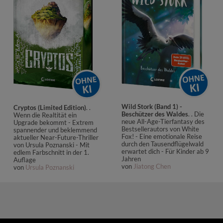
Wild Stork (Band 1) -
Cryptos (Limited Edition)
. .
Beschützer des Waldes
. . Die
Wenn die Realtität ein
neue All-Age-Tierfantasy des
Upgrade bekommt - Extrem
Bestsellerautors von White
spannender und beklemmend
Fox! - Eine emotionale Reise
aktueller Near-Future-Thriller
durch den Tausendflügelwald
von Ursula Poznanski - Mit
erwartet dich - Für Kinder ab 9
edlem Farbschnitt in der 1.
Jahren
Auflage
von
Jiatong Chen
von
Ursula Poznanski