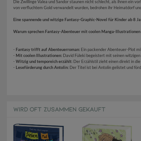
Die Zwillinge Valea und Sandor staunen nicht schlecht, als ihnen ein v
von verfluchtem Gold verwandelt wurden, bedrohen ihr Heimatdorf und si
Eine spannende und witzige Fantasy-Graphic-Novel für Kinder ab 8 Jah
Warum sprechen Fantasy-Abenteuer mit coolen Manga-Illustrationen u
-
Fantasy trifft auf Abenteuerroman
: Ein packender Abenteuer-Plot mi
-
Mit coolen Illustrationen
: David Füleki begeistert mit seinen witzig
-
Witzig und temporeich erzählt
: Der Erzählstil zieht einen direkt in 
-
Leseförderung durch Antolin
: Der Titel ist bei Antolin gelistet und f
WIRD OFT ZUSAMMEN GEKAUFT