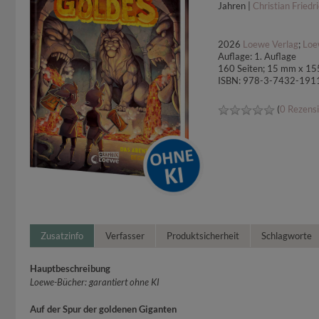
Jahren |
Christian Friedr
2026
Loewe Verlag
;
Loe
Auflage: 1. Auflage
160 Seiten; 15 mm x 15
ISBN: 978-3-7432-191
(
0 Rezens
Zusatzinfo
Verfasser
Produktsicherheit
Schlagworte
Hauptbeschreibung
Loewe-Bücher: garantiert ohne KI
Auf der Spur der goldenen Giganten