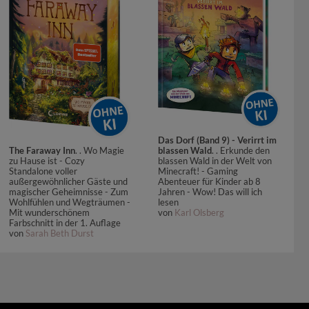
Das Dorf (Band 9) - Verirrt im
blassen Wald
. . Erkunde den
The Faraway Inn
. . Wo Magie
blassen Wald in der Welt von
zu Hause ist - Cozy
Minecraft! - Gaming
Standalone voller
Abenteuer für Kinder ab 8
außergewöhnlicher Gäste und
Jahren - Wow! Das will ich
magischer Geheimnisse - Zum
lesen
Wohlfühlen und Wegträumen -
von
Karl Olsberg
Mit wunderschönem
Farbschnitt in der 1. Auflage
von
Sarah Beth Durst