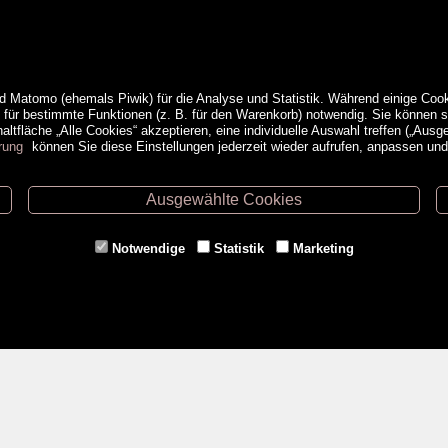
d Matomo (ehemals Piwik) für die Analyse und Statistik. Während einige Cook
e für bestimmte Funktionen (z. B. für den Warenkorb) notwendig. Sie können
ltfläche „Alle Cookies“ akzeptieren, eine individuelle Auswahl treffen („Ausg
rung
können Sie diese Einstellungen jederzeit wieder aufrufen, anpassen un
Ausgewählte Cookies
ethoden
Service
Notwendige
Statistik
Marketing
Versandkosten
Kontakt
AGB
a
Impressum
Datenschutz- & Cookieerklärung
Erweiterte Suche
Veranstaltungen
<VERTRAG WIDERRUFEN>
Gutschein kaufen