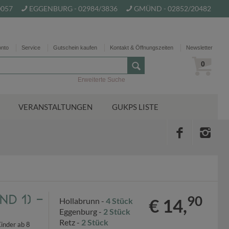
0057
EGGENBURG - 02984/3836
GMÜND - 02852/20482
onto
Service
Gutschein kaufen
Kontakt & Öffnungszeiten
Newsletter
0
Erweiterte Suche
VERANSTALTUNGEN
GUKPS LISTE
d 1) -
90
€ 14,
Hollabrunn -
4 Stück
Eggenburg -
2 Stück
Retz -
2 Stück
Kinder ab 8