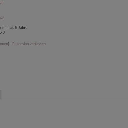
ich
we
5 mm; ab 8 Jahre
1-3
ionen
) -
Rezension verfassen