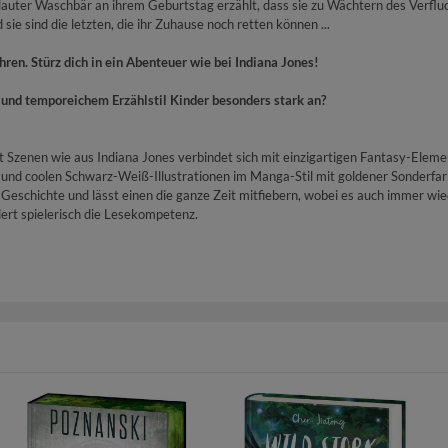
orlauter Waschbär an ihrem Geburtstag erzählt, dass sie zu Wächtern des Verfl
e sind die letzten, die ihr Zuhause noch retten können ...
ren. Stürz dich in ein Abenteuer wie bei Indiana Jones!
nd temporeichem Erzählstil Kinder besonders stark an?
t Szenen wie aus Indiana Jones verbindet sich mit einzigartigen Fantasy-Eleme
en und coolen Schwarz-Weiß-Illustrationen im Manga-Stil mit goldener Sonderfar
die Geschichte und lässt einen die ganze Zeit mitfiebern, wobei es auch immer wi
ördert spielerisch die Lesekompetenz.