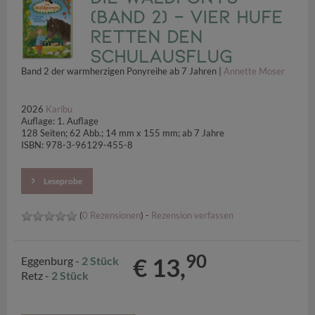
(Band 2) - Vier Hufe
retten den
Schulausflug
Band 2 der warmherzigen Ponyreihe ab 7 Jahren |
Annette Moser
2026
Karibu
Auflage: 1. Auflage
128 Seiten; 62 Abb.; 14 mm x 155 mm; ab 7 Jahre
ISBN: 978-3-96129-455-8
Leseprobe
(
0 Rezensionen
) -
Rezension verfassen
90
€ 13,
Eggenburg -
2 Stück
Retz -
2 Stück