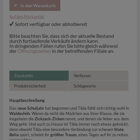
in den Warenkorb
Auf den Merkzettel
Sofort verfügbar oder abholbereit
Bitte beachten Sie, dass sich der aktuelle Bestand
durch fortlaufende Verkäufe ändern kann.
In dringenden Fällen rufen Sie bitte gleich während
der
Öffnungszeiten
in der betreffenden Filiale an.
Zusatzinfo
Verfasser
Produktsicherheit
Schlagworte
Hauptbeschreibung
Das
neue Schuljahr
hat begonnen und Tilda fühlt sich richtig wohl in
Waldeshöh
. Wären da nicht die Mädchen aus ihrer Klasse, die sie
insgeheim die
Zickzack-Zicken
nennt, und denen sie lieber aus dem
Weg geht. Und auch zu Hause ist Tilda immer noch etwas geknickt,
denn obwohl Tilda eine besondere Verbindung zur scheuen
Stute
Bella
spürt, scheint ihr
größter Traum
, eines Tages auf ihr zu reiten,
unerreichbar.