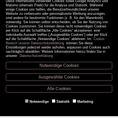
Diese Internetseite verwendet Cookies sowie Google Analytics und
Matomo (ehemals Piwik) für die Analyse und Statistik. Während
einige Cookies uns helfen, die Benutzerfreundlichkeit unserer
Website zu verbessern oder personalisierte Werbung anzuzeigen,
sind andere für bestimmte Funktionen (z. B. für den Warenkorb)
notwendig. Sie können selbst entscheiden, ob Sie der Nutzung von
Cookies zustimmen. Sie können diese nicht notwendigen Cookies
per Klick auf die Schaltfläche „Alle Cookies“ akzeptieren, eine
individuelle Auswahl treffen („Ausgewählte Cookies“) oder per Klick
auf die Schaltfläche „Notwendige Cookies“ ablehnen. Im
Cookie-
Bereich unserer Datenschutzerklärung
können Sie diese
Einstellungen jederzeit wieder aufrufen, anpassen und Cookies auch
nachträglich abwählen. Weitere Informationen hierzu finden Sie in
unserer
Datenschutzerklärung
.
Notwendige Cookies
Unsere Öffnungszeiten
Ausgewählte Cookies
Retz -
02942/20433
Hollabrunn -
02952/30057
Alle Cookies
Eggenburg -
02984/3836
Horn -
02982/3942
Notwendige
Statistik
Marketing
Gmünd -
02852/20482