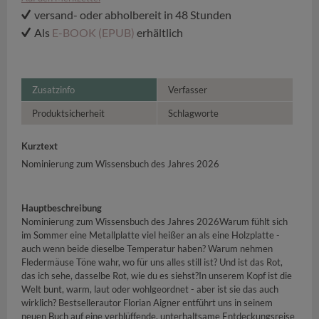
versand- oder abholbereit in 48 Stunden
Als
E-BOOK (EPUB)
erhältlich
Zusatzinfo
Verfasser
Produktsicherheit
Schlagworte
Kurztext
Nominierung zum Wissensbuch des Jahres 2026
Hauptbeschreibung
Nominierung zum Wissensbuch des Jahres 2026Warum fühlt sich
im Sommer eine Metallplatte viel heißer an als eine Holzplatte -
auch wenn beide dieselbe Temperatur haben? Warum nehmen
Fledermäuse Töne wahr, wo für uns alles still ist? Und ist das Rot,
das ich sehe, dasselbe Rot, wie du es siehst?In unserem Kopf ist die
Welt bunt, warm, laut oder wohlgeordnet - aber ist sie das auch
wirklich? Bestsellerautor Florian Aigner entführt uns in seinem
neuen Buch auf eine verblüffende, unterhaltsame Entdeckungsreise