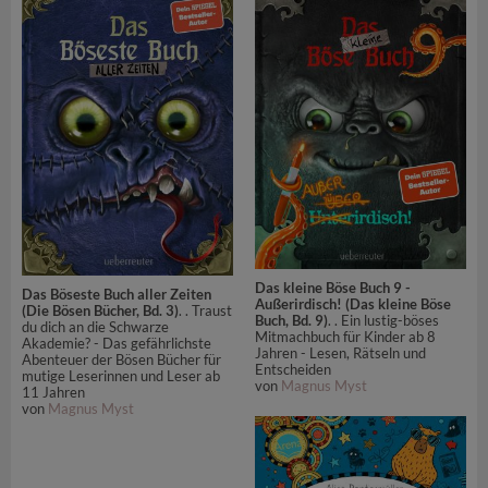
Das kleine Böse Buch 9 -
Das Böseste Buch aller Zeiten
Außerirdisch! (Das kleine Böse
(Die Bösen Bücher, Bd. 3)
. . Traust
Buch, Bd. 9)
. . Ein lustig-böses
du dich an die Schwarze
Mitmachbuch für Kinder ab 8
Akademie? - Das gefährlichste
Jahren - Lesen, Rätseln und
Abenteuer der Bösen Bücher für
Entscheiden
mutige Leserinnen und Leser ab
von
Magnus Myst
11 Jahren
von
Magnus Myst