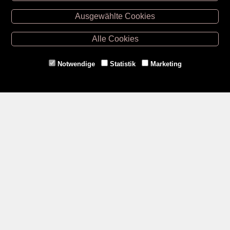
Unsere Öffnungszeiten
Ausgewählte Cookies
Retz -
02942/20433
Hollabrunn -
02952/30057
Alle Cookies
Eggenburg -
02984/3836
Horn -
02982/3942
Notwendige
Statistik
Marketing
Gmünd -
02852/20482
Zahlungsmethoden
Social Media