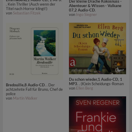
Der kleine Drache Kokosnuss -
. Kein Thriller (Auch wenn der
Abenteuer & Wissen - Vulkane
Titel nach Horror klingt!)
07,2 Audio-CD
.
von
Sebastian Fitzek
von
Ingo Siegner
Du schon wieder,1 Audio-CD, 1
MP3
. . (K)ein Scheidungs-Roman
Bredouille,8 Audio-CD
. . Der
von
Ellen Berg
achtzehnte Fall für Bruno, Chef de
police
von
Martin Walker