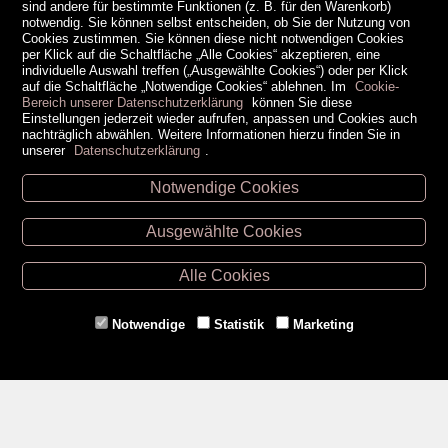
sind andere für bestimmte Funktionen (z. B. für den Warenkorb)
notwendig. Sie können selbst entscheiden, ob Sie der Nutzung von
Cookies zustimmen. Sie können diese nicht notwendigen Cookies
per Klick auf die Schaltfläche „Alle Cookies“ akzeptieren, eine
individuelle Auswahl treffen („Ausgewählte Cookies“) oder per Klick
auf die Schaltfläche „Notwendige Cookies“ ablehnen. Im
Cookie-
Bereich unserer Datenschutzerklärung
können Sie diese
Einstellungen jederzeit wieder aufrufen, anpassen und Cookies auch
nachträglich abwählen. Weitere Informationen hierzu finden Sie in
unserer
Datenschutzerklärung
.
Notwendige Cookies
Unsere Öffnungszeiten
Ausgewählte Cookies
Retz -
02942/20433
Hollabrunn -
02952/30057
Alle Cookies
Eggenburg -
02984/3836
Horn -
02982/3942
Notwendige
Statistik
Marketing
Gmünd -
02852/20482
Zahlungsmethoden