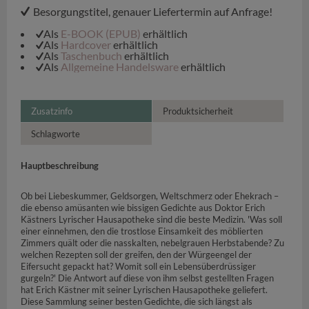
Besorgungstitel, genauer Liefertermin auf Anfrage!
Als
E-BOOK (EPUB)
erhältlich
Als
Hardcover
erhältlich
Als
Taschenbuch
erhältlich
Als
Allgemeine Handelsware
erhältlich
Zusatzinfo
Produktsicherheit
Schlagworte
Hauptbeschreibung
Ob bei Liebeskummer, Geldsorgen, Weltschmerz oder Ehekrach –
die ebenso amüsanten wie bissigen Gedichte aus Doktor Erich
Kästners Lyrischer Hausapotheke sind die beste Medizin. 'Was soll
einer einnehmen, den die trostlose Einsamkeit des möblierten
Zimmers quält oder die nasskalten, nebelgrauen Herbstabende? Zu
welchen Rezepten soll der greifen, den der Würgeengel der
Eifersucht gepackt hat? Womit soll ein Lebensüberdrüssiger
gurgeln?' Die Antwort auf diese von ihm selbst gestellten Fragen
hat Erich Kästner mit seiner Lyrischen Hausapotheke geliefert.
Diese Sammlung seiner besten Gedichte, die sich längst als