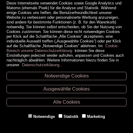
Diese Internetseite verwendet Cookies sowie Google Analytics und
eine Schnecke
Matomo (ehemals Piwik) für die Analyse und Statistik. Während
einige Cookies uns helfen, die Benutzerfreundlichkeit unserer
Roman | Ein verspielter,
Website zu verbessern oder personalisierte Werbung anzuzeigen,
mitreißender, humoristischer Roman, der sich der
sind andere für bestimmte Funktionen (z. B. für den Warenkorb)
schwierigen Frage stellt, wie Literatur den
notwendig. Sie können selbst entscheiden, ob Sie der Nutzung von
Schrecken der Gegenwart begegnen kann |
Maria
Cookies zustimmen. Sie können diese nicht notwendigen Cookies
Reva
per Klick auf die Schaltfläche „Alle Cookies“ akzeptieren, eine
individuelle Auswahl treffen („Ausgewählte Cookies“) oder per Klick
auf die Schaltfläche „Notwendige Cookies“ ablehnen. Im
Cookie-
2026
Dtv
Bereich unserer Datenschutzerklärung
können Sie diese
Auflage: 1. Auflage
Einstellungen jederzeit wieder aufrufen, anpassen und Cookies auch
480 Seiten; 2 SW-Abb.; 35 mm x 140 mm
nachträglich abwählen. Weitere Informationen hierzu finden Sie in
ISBN: 978-3-423-28548-3
unserer
Datenschutzerklärung
.
Notwendige Cookies
Leseprobe
Ausgewählte Cookies
(
2 Rezensionen
) -
Rezension verfassen
Alle Cookies
80
€ 27,
Retz -
1 Stück
Notwendige
Statistik
Marketing
Eggenburg -
1 Stück
Horn -
3 Stück