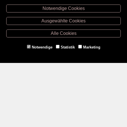
Notwendige Cookies
Unsere Öffnungszeiten
Ausgewählte Cookies
Retz -
02942/20433
Hollabrunn -
02952/30057
Alle Cookies
Eggenburg -
02984/3836
Horn -
02982/3942
Notwendige
Statistik
Marketing
Gmünd -
02852/20482
Zahlungsmethoden
Social Media