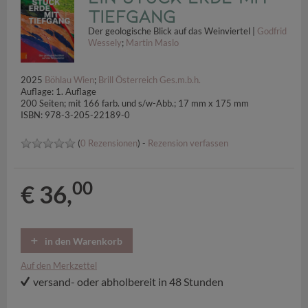
Tiefgang
Der geologische Blick auf das Weinviertel |
Godfrid
Wessely
;
Martin Maslo
2025
Böhlau Wien
;
Brill Österreich Ges.m.b.h.
Auflage: 1. Auflage
200 Seiten; mit 166 farb. und s/w-Abb.; 17 mm x 175 mm
ISBN: 978-3-205-22189-0
(
0 Rezensionen
) -
Rezension verfassen
00
€ 36,
in den Warenkorb
Auf den Merkzettel
versand- oder abholbereit in 48 Stunden