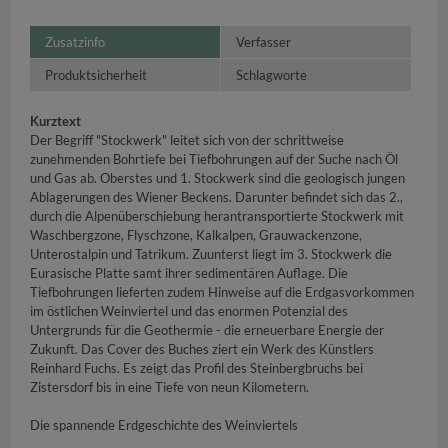
Zusatzinfo
Verfasser
Produktsicherheit
Schlagworte
Kurztext
Der Begriff "Stockwerk" leitet sich von der schrittweise
zunehmenden Bohrtiefe bei Tiefbohrungen auf der Suche nach Öl
und Gas ab. Oberstes und 1. Stockwerk sind die geologisch jungen
Ablagerungen des Wiener Beckens. Darunter befindet sich das 2.,
durch die Alpenüberschiebung herantransportierte Stockwerk mit
Waschbergzone, Flyschzone, Kalkalpen, Grauwackenzone,
Unterostalpin und Tatrikum. Zuunterst liegt im 3. Stockwerk die
Eurasische Platte samt ihrer sedimentären Auflage. Die
Tiefbohrungen lieferten zudem Hinweise auf die Erdgasvorkommen
im östlichen Weinviertel und das enormen Potenzial des
Untergrunds für die Geothermie - die erneuerbare Energie der
Zukunft. Das Cover des Buches ziert ein Werk des Künstlers
Reinhard Fuchs. Es zeigt das Profil des Steinbergbruchs bei
Zistersdorf bis in eine Tiefe von neun Kilometern.
Die spannende Erdgeschichte des Weinviertels