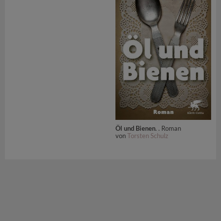
Öl und Bienen
. . Roman
von
Torsten Schulz