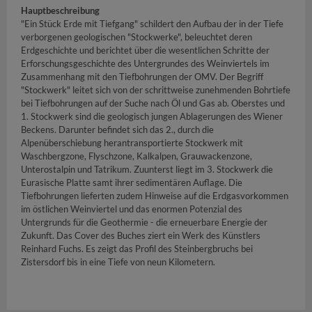
Hauptbeschreibung
"Ein Stück Erde mit Tiefgang" schildert den Aufbau der in der Tiefe
verborgenen geologischen "Stockwerke", beleuchtet deren
Erdgeschichte und berichtet über die wesentlichen Schritte der
Erforschungsgeschichte des Untergrundes des Weinviertels im
Zusammenhang mit den Tiefbohrungen der OMV. Der Begriff
"Stockwerk" leitet sich von der schrittweise zunehmenden Bohrtiefe
bei Tiefbohrungen auf der Suche nach Öl und Gas ab. Oberstes und
1. Stockwerk sind die geologisch jungen Ablagerungen des Wiener
Beckens. Darunter befindet sich das 2., durch die
Alpenüberschiebung herantransportierte Stockwerk mit
Waschbergzone, Flyschzone, Kalkalpen, Grauwackenzone,
Unterostalpin und Tatrikum. Zuunterst liegt im 3. Stockwerk die
Eurasische Platte samt ihrer sedimentären Auflage. Die
Tiefbohrungen lieferten zudem Hinweise auf die Erdgasvorkommen
im östlichen Weinviertel und das enormen Potenzial des
Untergrunds für die Geothermie - die erneuerbare Energie der
Zukunft. Das Cover des Buches ziert ein Werk des Künstlers
Reinhard Fuchs. Es zeigt das Profil des Steinbergbruchs bei
Zistersdorf bis in eine Tiefe von neun Kilometern.