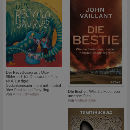
Der Recyclosaurus
. . Öko-
Bilderbuch für Dinosaurier-Fans
ab 4. Lustiges
Gedankenexperiment mit Infoteil
über Plastik und Recycling
Die Bestie
. . Wie das Feuer von
von
Anka Schwelgin
unserem Plan
von
Vaillant John