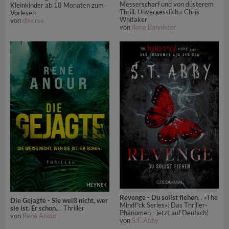
Messerscharf und von düsterem
Kleinkinder ab 18 Monaten zum
Thrill. Unvergesslich.« Chris
Vorlesen
Whitaker
von
diverse
von
Ilona Bannister
Revenge - Du sollst flehen
. . »The
Die Gejagte - Sie weiß nicht, wer
Mindf*ck Series«: Das Thriller-
sie ist. Er schon.
. . Thriller
Phänomen - jetzt auf Deutsch!
von
René Anour
von
S.T. Abby