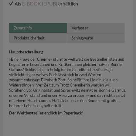
Als
E-BOOK (EPUB)
erhältlich
Zusatzinfo
Verfasser
Produktsicherheit
Schlagworte
Hauptbeschreibung
»Eine Frage der Chemie« stürmte weltweit die Bestsellerlisten und
begeisterte Leser:innen und Kritiker:innen gleichermaßen. Bonnie
Garmus' Schlüssel zum Erfolg für ihr hinreißend erzähltes, ja
vielleicht sogar weises Buch lässt sich in zwei Worten
zusammenfassen: Elizabeth Zott. So heißt ihre Heldin, die allen
Widerständen ihrer Zeit zum Trotz Chemikerin werden will.
Sprühend vor Originalität und Sprachwitz gelingt es Bonnie Garmus,
unseren Verstand und unser Herz zu erobern - und das nicht zuletzt
mit einem Hund namens Halbsieben, der den Roman mit großer,
heiterer Lebensklugheit erfüllt.
Der Weltbestseller endlich im Paperback!