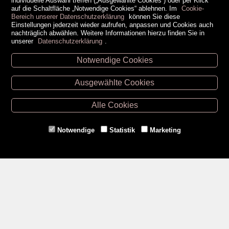
individuelle Auswahl treffen („Ausgewählte Cookies“) oder per Klick
auf die Schaltfläche „Notwendige Cookies“ ablehnen. Im
Cookie-
Bereich unserer Datenschutzerklärung
können Sie diese
Einstellungen jederzeit wieder aufrufen, anpassen und Cookies auch
nachträglich abwählen. Weitere Informationen hierzu finden Sie in
unserer
Datenschutzerklärung
.
Notwendige Cookies
Unsere Öffnungszeiten
Ausgewählte Cookies
Retz -
02942/20433
Hollabrunn -
02952/30057
Alle Cookies
Eggenburg -
02984/3836
Horn -
02982/3942
Notwendige
Statistik
Marketing
Gmünd -
02852/20482
Zahlungsmethoden