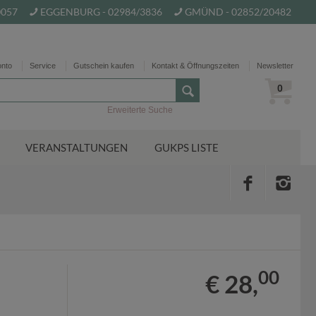
0057
EGGENBURG - 02984/3836
GMÜND - 02852/20482
onto
Service
Gutschein kaufen
Kontakt & Öffnungszeiten
Newsletter
0
Erweiterte Suche
VERANSTALTUNGEN
GUKPS LISTE
00
€ 28,