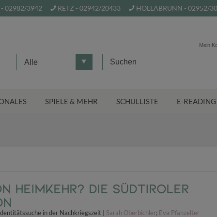
- 02982/3942
RETZ - 02942/20433
HOLLABRUNN - 02952/3
Mein K
Alle
ONALES
SPIELE & MEHR
SCHULLISTE
E-READING
n Heimkehr? Die Südtiroler
on
dentitätssuche in der Nachkriegszeit |
Sarah Oberbichler
;
Eva Pfanzelter