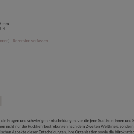
65 mm
8-4
ionen
) -
Rezension verfassen
 die Fragen und schwierigen Entscheidungen, vor die jene Südtirolerinnen und S
en nicht nur die Rückkehrbestrebungen nach dem Zweiten Weltkrieg, sondern a
lischen Aspekte dieser Entscheidungen, ihre Organisation sowie die bürokratisc