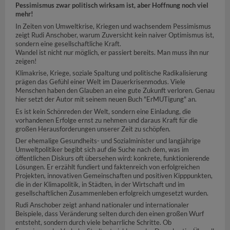
Pessimismus zwar politisch wirksam ist, aber Hoffnung noch viel
mehr!
In Zeiten von Umweltkrise, Kriegen und wachsendem Pessimismus
zeigt Rudi Anschober, warum Zuversicht kein naiver Optimismus ist,
sondern eine gesellschaftliche Kraft.
Wandel ist nicht nur möglich, er passiert bereits. Man muss ihn nur
zeigen!
Klimakrise, Kriege, soziale Spaltung und politische Radikalisierung
prägen das Gefühl einer Welt im Dauerkrisenmodus. Viele
Menschen haben den Glauben an eine gute Zukunft verloren. Genau
hier setzt der Autor mit seinem neuen Buch "ErMUTigung" an.
Es ist kein Schönreden der Welt, sondern eine Einladung, die
vorhandenen Erfolge ernst zu nehmen und daraus Kraft für die
großen Herausforderungen unserer Zeit zu schöpfen.
Der ehemalige Gesundheits- und Sozialminister und langjährige
Umweltpolitiker begibt sich auf die Suche nach dem, was im
öffentlichen Diskurs oft übersehen wird: konkrete, funktionierende
Lösungen. Er erzählt fundiert und faktenreich von erfolgreichen
Projekten, innovativen Gemeinschaften und positiven Kipppunkten,
die in der Klimapolitik, in Städten, in der Wirtschaft und im
gesellschaftlichen Zusammenleben erfolgreich umgesetzt wurden.
Rudi Anschober zeigt anhand nationaler und internationaler
Beispiele, dass Veränderung selten durch den einen großen Wurf
entsteht, sondern durch viele beharrliche Schritte. Ob