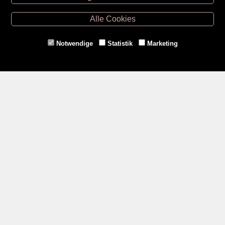
Retz -
02942/20433
Hollabrunn -
02952/30057
Alle Cookies
Eggenburg -
02984/3836
Horn -
02982/3942
Notwendige
Statistik
Marketing
Gmünd -
02852/20482
Zahlungsmethoden
Social Media
Service