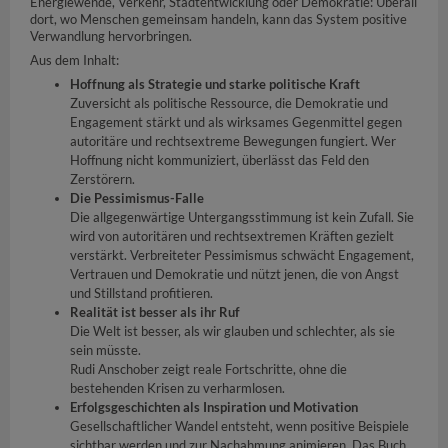
Energiewende, Verkehr, Stadtentwicklung oder Demokratie: Überall
dort, wo Menschen gemeinsam handeln, kann das System positive
Verwandlung hervorbringen.
Aus dem Inhalt:
Hoffnung als Strategie und starke politische Kraft
Zuversicht als politische Ressource, die Demokratie und
Engagement stärkt und als wirksames Gegenmittel gegen
autoritäre und rechtsextreme Bewegungen fungiert. Wer
Hoffnung nicht kommuniziert, überlässt das Feld den
Zerstörern.
Die Pessimismus-Falle
Die allgegenwärtige Untergangsstimmung ist kein Zufall. Sie
wird von autoritären und rechtsextremen Kräften gezielt
verstärkt. Verbreiteter Pessimismus schwächt Engagement,
Vertrauen und Demokratie und nützt jenen, die von Angst
und Stillstand profitieren.
Realität ist besser als ihr Ruf
Die Welt ist besser, als wir glauben und schlechter, als sie
sein müsste.
Rudi Anschober zeigt reale Fortschritte, ohne die
bestehenden Krisen zu verharmlosen.
Erfolgsgeschichten als Inspiration und Motivation
Gesellschaftlicher Wandel entsteht, wenn positive Beispiele
sichtbar werden und zur Nachahmung animieren. Das Buch