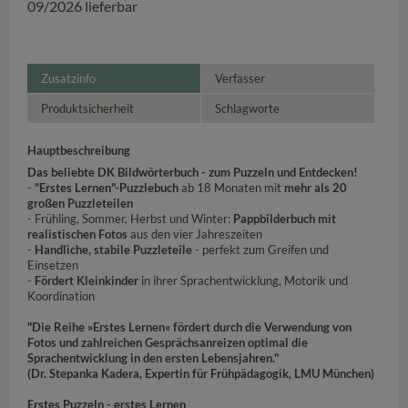
09/2026 lieferbar
Zusatzinfo
Verfasser
Produktsicherheit
Schlagworte
Hauptbeschreibung
Das beliebte DK Bildwörterbuch - zum Puzzeln und Entdecken!
-
"Erstes Lernen"-Puzzlebuch
ab 18 Monaten mit
mehr als 20
großen Puzzleteilen
- Frühling, Sommer, Herbst und Winter:
Pappbilderbuch mit
realistischen Fotos
aus den vier Jahreszeiten
-
Handliche, stabile Puzzleteile
- perfekt zum Greifen und
Einsetzen
-
Fördert Kleinkinder
in ihrer Sprachentwicklung, Motorik und
Koordination
"Die Reihe »Erstes Lernen« fördert durch die Verwendung von
Fotos und zahlreichen Gesprächsanreizen optimal die
Sprachentwicklung in den ersten Lebensjahren."
(Dr. Stepanka Kadera, Expertin für Frühpädagogik, LMU München)
Erstes Puzzeln - erstes Lernen