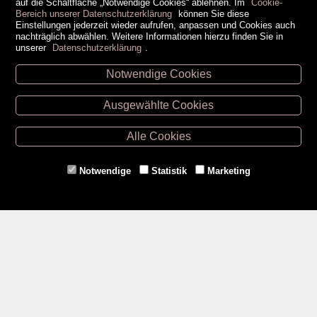
auf die Schaltfläche „Notwendige Cookies“ ablehnen. Im
Cookie-
Bereich unserer Datenschutzerklärung
können Sie diese
Einstellungen jederzeit wieder aufrufen, anpassen und Cookies auch
nachträglich abwählen. Weitere Informationen hierzu finden Sie in
unserer
Datenschutzerklärung
.
Notwendige Cookies
Unsere Öffnungszeiten
Ausgewählte Cookies
Retz -
02942/20433
Hollabrunn -
02952/30057
Alle Cookies
Eggenburg -
02984/3836
Horn -
02982/3942
Notwendige
Statistik
Marketing
Gmünd -
02852/20482
Zahlungsmethoden