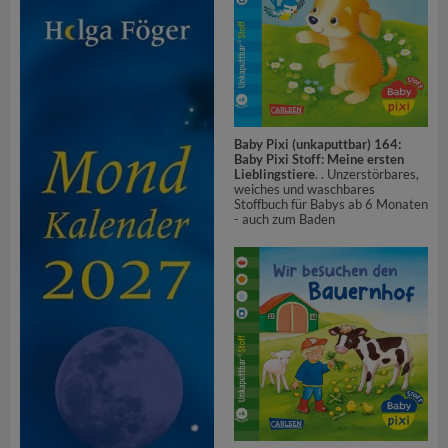
Baby Pixi (unkaputtbar) 164:
Baby Pixi Stoff: Meine ersten
Lieblingstiere
. . Unzerstörbares,
weiches und waschbares
Stoffbuch für Babys ab 6 Monaten
- auch zum Baden