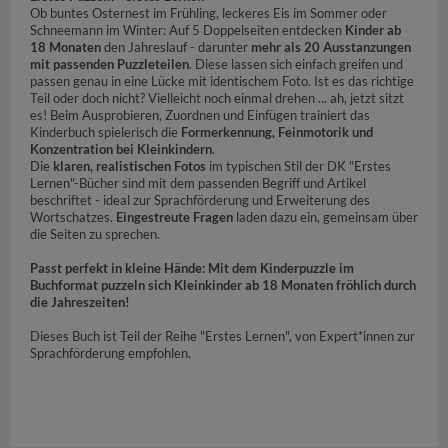
Ob buntes Osternest im Frühling, leckeres Eis im Sommer oder
Schneemann im Winter: Auf 5 Doppelseiten entdecken
Kinder ab
18 Monaten
den Jahreslauf - darunter
mehr als 20 Ausstanzungen
mit passenden Puzzleteilen
. Diese lassen sich einfach greifen und
passen genau in eine Lücke mit identischem Foto. Ist es das richtige
Teil oder doch nicht? Vielleicht noch einmal drehen ... ah, jetzt sitzt
es! Beim Ausprobieren, Zuordnen und Einfügen trainiert das
Kinderbuch spielerisch die
Formerkennung, Feinmotorik und
Konzentration bei Kleinkindern
.
Die
klaren, realistischen Fotos
im typischen Stil der DK "Erstes
Lernen"-Bücher sind mit dem passenden Begriff und Artikel
beschriftet - ideal zur Sprachförderung und Erweiterung des
Wortschatzes.
Eingestreute Fragen
laden dazu ein, gemeinsam über
die Seiten zu sprechen.
Passt perfekt in kleine Hände: Mit dem Kinderpuzzle im
Buchformat puzzeln sich Kleinkinder ab 18 Monaten fröhlich durch
die Jahreszeiten!
Dieses Buch ist Teil der Reihe "Erstes Lernen", von Expert*innen zur
Sprachförderung empfohlen.