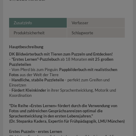
Zusatzinfo
Verfasser
Produktsicherheit
Schlagworte
Hauptbeschreibung
DK Bildwörterbuch mit Tieren zum Puzzeln und Entdecken!
-
"Erstes Lernen"-Puzzlebuch
ab 18 Monaten
mit 25 großen
Puzzleteilen
- Vom Pferd bis zum Pinguin:
Pappbilderbuch mit realistischen
Fotos
aus der Welt der Tiere
-
Handliche, stabile Puzzleteile
- perfekt zum Greifen und
Einsetzen
-
Fördert Kleinkinder
in ihrer Sprachentwicklung, Motorik und
Koordination
"Die Reihe »Erstes Lernen« fördert durch die Verwendung von
Fotos und zahlreichen Gesprächsanreizen optimal die
Sprachentwicklung in den ersten Lebensjahren."
(Dr. Stepanka Kadera, Expertin für Frühpädagogik, LMU München)
Erstes Puzzeln - erstes Lernen