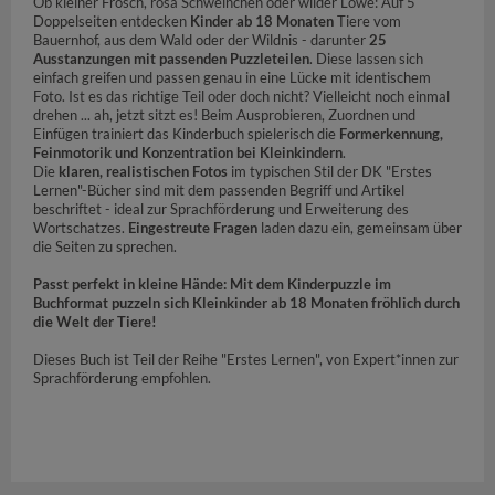
Ob kleiner Frosch, rosa Schweinchen oder wilder Löwe: Auf 5
Doppelseiten entdecken
Kinder ab 18 Monaten
Tiere vom
Bauernhof, aus dem Wald oder der Wildnis - darunter
25
Ausstanzungen mit passenden Puzzleteilen
. Diese lassen sich
einfach greifen und passen genau in eine Lücke mit identischem
Foto. Ist es das richtige Teil oder doch nicht? Vielleicht noch einmal
drehen ... ah, jetzt sitzt es! Beim Ausprobieren, Zuordnen und
Einfügen trainiert das Kinderbuch spielerisch die
Formerkennung,
Feinmotorik und Konzentration bei Kleinkindern
.
Die
klaren, realistischen Fotos
im typischen Stil der DK "Erstes
Lernen"-Bücher sind mit dem passenden Begriff und Artikel
beschriftet - ideal zur Sprachförderung und Erweiterung des
Wortschatzes.
Eingestreute Fragen
laden dazu ein, gemeinsam über
die Seiten zu sprechen.
Passt perfekt in kleine Hände: Mit dem Kinderpuzzle im
Buchformat puzzeln sich Kleinkinder ab 18 Monaten fröhlich durch
die Welt der Tiere!
Dieses Buch ist Teil der Reihe "Erstes Lernen", von Expert*innen zur
Sprachförderung empfohlen.