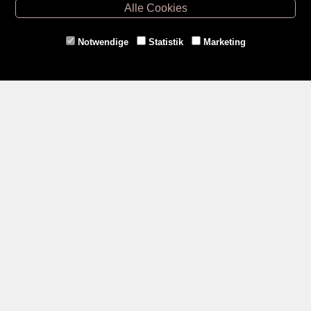
Hollabrunn -
02952/30057
Alle Cookies
Eggenburg -
02984/3836
Horn -
02982/3942
Notwendige
Statistik
Marketing
Gmünd -
02852/20482
Zahlungsmethoden
Social Media
Service
Versandkosten
Kontakt