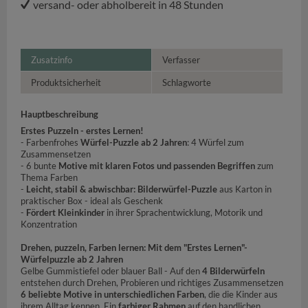
versand- oder abholbereit in 48 Stunden
Zusatzinfo
Verfasser
Produktsicherheit
Schlagworte
Hauptbeschreibung
Erstes Puzzeln - erstes Lernen!
- Farbenfrohes
Würfel-Puzzle ab 2 Jahren
: 4 Würfel zum
Zusammensetzen
- 6 bunte
Motive mit klaren Fotos und passenden Begriffen
zum
Thema Farben
-
Leicht, stabil & abwischbar:
Bilderwürfel-Puzzle
aus Karton in
praktischer Box - ideal als Geschenk
-
Fördert Kleinkinder
in ihrer Sprachentwicklung, Motorik und
Konzentration
Drehen, puzzeln, Farben lernen: Mit dem "Erstes Lernen"-
Würfelpuzzle ab 2 Jahren
Gelbe Gummistiefel oder blauer Ball - Auf den
4 Bilderwürfeln
entstehen durch Drehen, Probieren und richtiges Zusammensetzen
6 beliebte Motive in unterschiedlichen Farben
, die die Kinder aus
ihrem Alltag kennen. Ein
farbiger Rahmen
auf den handlichen