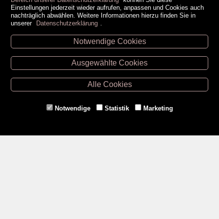
Einstellungen jederzeit wieder aufrufen, anpassen und Cookies auch
nachträglich abwählen. Weitere Informationen hierzu finden Sie in
unserer
Datenschutzerklärung
.
Notwendige Cookies
Unsere Öffnungszeiten
Ausgewählte Cookies
Retz -
02942/20433
Hollabrunn -
02952/30057
Alle Cookies
Eggenburg -
02984/3836
Horn -
02982/3942
Notwendige
Statistik
Marketing
Gmünd -
02852/20482
Zahlungsmethoden
Social Media