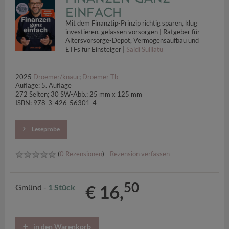
einfach
Mit dem Finanztip-Prinzip richtig sparen, klug
investieren, gelassen vorsorgen | Ratgeber für
Altersvorsorge-Depot, Vermögensaufbau und
ETFs für Einsteiger |
Saidi Sulilatu
2025
Droemer/knaur
;
Droemer Tb
Auflage: 5. Auflage
272 Seiten; 30 SW-Abb.; 25 mm x 125 mm
ISBN: 978-3-426-56301-4
Leseprobe
(
0 Rezensionen
) -
Rezension verfassen
50
€ 16,
Gmünd -
1 Stück
in den Warenkorb