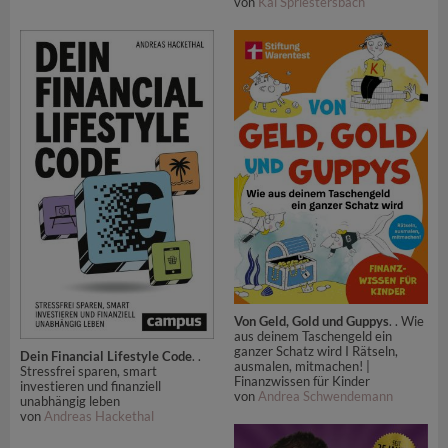
von
Kai Spriestersbach
Von Geld, Gold und Guppys
. . Wie
aus deinem Taschengeld ein
ganzer Schatz wird I Rätseln,
Dein Financial Lifestyle Code
. .
ausmalen, mitmachen! |
Stressfrei sparen, smart
Finanzwissen für Kinder
investieren und finanziell
von
Andrea Schwendemann
unabhängig leben
von
Andreas Hackethal