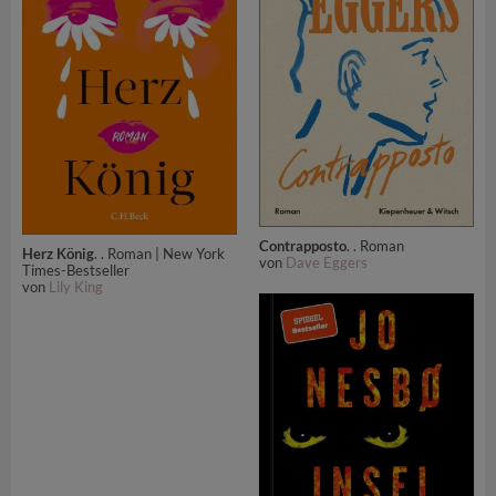
Contrapposto
. . Roman
Herz König
. . Roman | New York
von
Dave Eggers
Times-Bestseller
von
Lily King