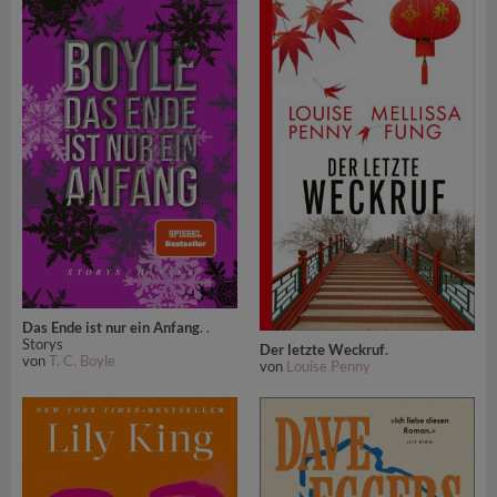
Das Ende ist nur ein Anfang
. .
Storys
Der letzte Weckruf
.
von
T. C. Boyle
von
Louise Penny