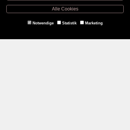
Hollabrunn -
02952/30057
Alle Cookies
Eggenburg -
02984/3836
Horn -
02982/3942
Notwendige
Statistik
Marketing
Gmünd -
02852/20482
Zahlungsmethoden
Social Media
Service
Versandkosten